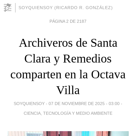
SOYQUIENSOY (RICARDO R. GONZÁLEZ)
PÁGINA 2 DE 2187
Archiveros de Santa
Clara y Remedios
comparten en la Octava
Villa
SOYQUIENSOY -
07 DE NOVIEMBRE DE 2025 - 03:00
-
CIENCIA, TECNOLOGÍA Y MEDIO AMBIENTE