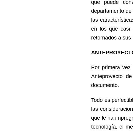
que puede conve
departamento de P
las característic
en los que casi
retornados a sus 
ANTEPROYECTO
Por primera vez V
Anteproyecto de
documento.
Todo es perfectib
las consideracio
que le ha impregn
tecnología, el m