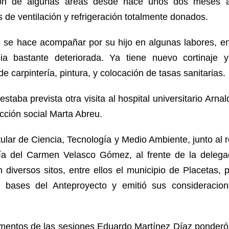
ión de algunas áreas desde hace unos dos meses 
 de ventilación y refrigeración totalmente donados.
e se hace acompañar por su hijo en algunas labores, en
dia bastante deteriorada. Ya tiene nuevo cortinaje 
e carpintería, pintura, y colocación de tasas sanitarias.
taba prevista otra visita al hospital universitario Arnal
ección social Marta Abreu.
titular de Ciencia, Tecnología y Medio Ambiente, junto al 
ía del Carmen Velasco Gómez, al frente de la delegació
n diversos sitos, entre ellos el municipio de Placetas, 
s bases del Anteproyecto y emitió sus consideracio
mentos de las sesiones Eduardo Martínez Díaz ponderó 