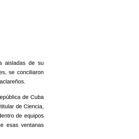
ras aisladas de su
es, se conciliaron
laclareños.
República de Cuba
itular de Ciencia,
dentro de equipos
de esas ventanas