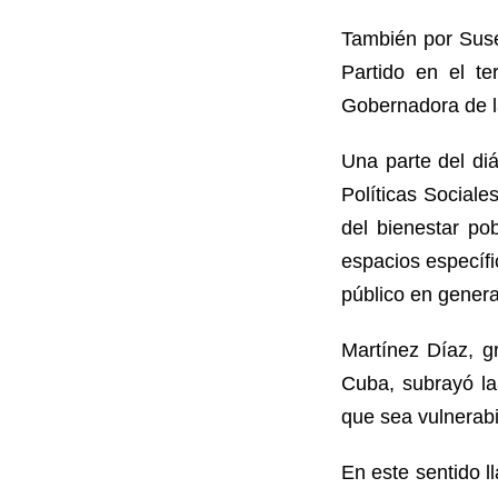
También por Suse
Partido en el te
Gobernado
Una parte del di
Políticas Social
del bienestar pob
espacios específi
público en genera
Martínez Díaz, g
Cuba, subrayó la
que sea vulnerabi
En este sentido l