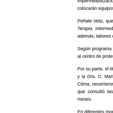
impermeabilizac
colocarán equipos
Peñate Veliz, qu
Terapia Interme
además, labores d
Según programa es
al centro de prot
Por su parte, el 
y la Dra. C. Mar
Citma, recorriero
que consultó la
meses.
En diferentes mo