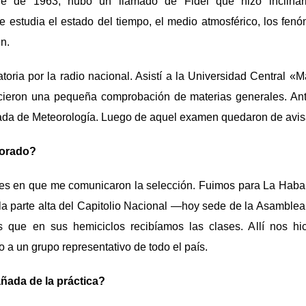
bre de 1963, hubo un llamado de Fidel que hizo inclinar
que estudia el estado del tiempo, el medio atmosférico, los fe
en.
oria por la radio nacional. Asistí a la Universidad Central «
cieron una pequeña comprobación de materias generales. Ante
nada de Meteorología. Luego de aquel examen quedaron de avis
morado?
es en que me comunicaron la selección. Fuimos para La Haba
la parte alta del Capitolio Nacional —hoy sede de la Asamble
s que en sus hemiciclos recibíamos las clases. Allí nos hi
o a un grupo representativo de todo el país.
ada de la práctica?