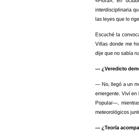
«Flora», en octu
interdisciplinaria 
las leyes que lo rig
Escuché la convocat
Villas donde me hi
dije que no sabía 
— ¿Veredicto de
— No, llegó a un m
emergente. Viví en 
Popular—, mientra
meteorológicos junt
— ¿Teoría acompañ