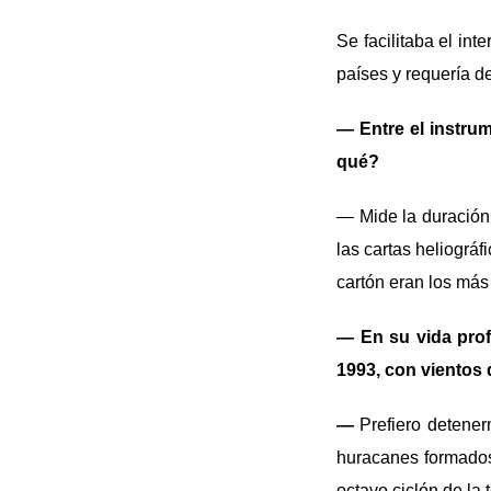
Se facilitaba el int
países y requería d
— Entre el instrum
qué?
— Mide la duración 
las cartas heliográf
cartón eran los más
— En su vida prof
1993, con vientos 
—
Prefiero detener
huracanes formados 
octavo ciclón de la