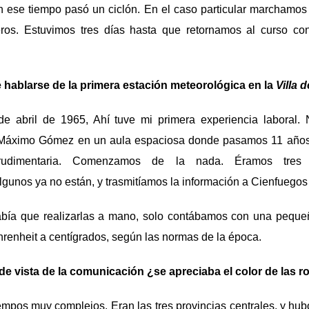
 ese tiempo pasó un ciclón. En el caso particular marchamos 
ros. Estuvimos tres días hasta que retornamos al curso co
ablarse de la primera estación meteorológica en la
Villa 
e abril de 1965, Ahí tuve mi primera experiencia laboral. 
 Máximo Gómez en un aula espaciosa donde pasamos 11 año
rudimentaria. Comenzamos de la nada. Éramos tres
gunos ya no están, y trasmitíamos la información a Cienfuegos 
bía que realizarlas a mano, solo contábamos con una peque
hrenheit a centígrados, según las normas de la época.
e vista de la comunicación ¿se apreciaba el color de las r
mpos muy complejos. Eran las tres provincias centrales, y hub