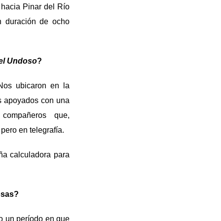
hacia Pinar del Río
n duración de ocho
del Undoso
?
Nos ubicaron en la
s apoyados con una
 compañeros que,
pero en telegrafía.
ña calculadora para
osas?
o un período en que