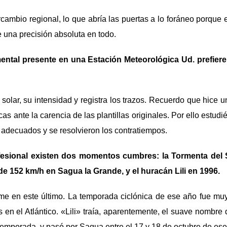
ercambio regional, lo que abría las puertas a lo foráneo porque 
e una precisión absoluta en todo.
ental presente en una Estación Meteorológica Ud. prefiere
solar, su intensidad y registra los trazos. Recuerdo que hice 
icas ante la carencia de las plantillas originales. Por ello estudi
 adecuados y se resolvieron los contratiempos.
esional existen dos momentos cumbres: la Tormenta del 
de 152 km/h en Sagua la Grande, y el huracán Lili en 1996.
me en este último. La temporada ciclónica de ese año fue muy
en el Atlántico. «Lili» traía, aparentemente, el suave nombre 
 temporada, y pasó por Sagua entre el 17 y 18 de octubre de ese