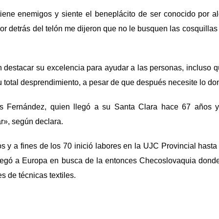
iene enemigos y siente el beneplácito de ser conocido por a
or detrás del telón me dijeron que no le busquen las cosquilla
n destacar su excelencia para ayudar a las personas, incluso 
 su total desprendimiento, a pesar de que después necesite lo d
os Fernández, quien llegó a su Santa Clara hace 67 años 
», según declara.
s y a fines de los 70 inició labores en la UJC Provincial hast
, llegó a Europa en busca de la entonces Checoslovaquia dond
 de técnicas textiles.