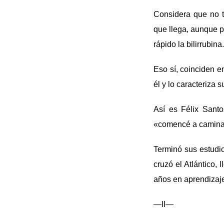
Considera que no t
que llega, aunque p
rápido la bilirrubina.
Eso sí, coinciden e
él y lo caracteriza
Así es Félix Sant
«comencé a caminar
Terminó sus estudio
cruzó el Atlántico
años en aprendizajes
—II—