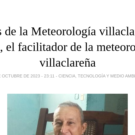
 de la Meteorología villacla
, el facilitador de la meteor
villaclareña
E OCTUBRE DE 2023 - 23:11
-
CIENCIA, TECNOLOGÍA Y MEDIO AMB