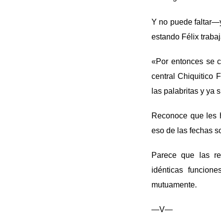
Y no puede faltar—y
estando Félix traba
«Por entonces se co
central Chiquitico 
las palabritas y y
Reconoce que les h
eso de las fechas s
Parece que las re
idénticas funcion
mutuamente.
—V—