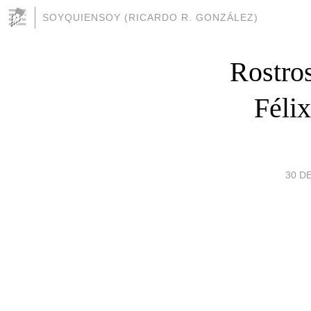
SOYQUIENSOY (RICARDO R. GONZÁLEZ)
Rostros
Félix
30 D