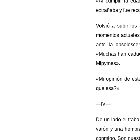
«Al cumplir la edad
extrañaba y fue rec
Volvió a subir los
momentos actuales.
ante la obsolesce
«Muchas han caduca
Mipymes».
«Mi opinión de est
que esa?».
—IV—
De un lado el traba
varón y una hembra
conmigo. Son nuestr