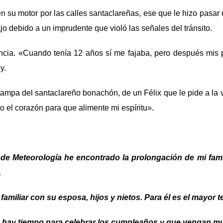
n su motor por las calles santaclareñas, ese que le hizo pasar 
o debido a un imprudente que violó las señales del tránsito.
ncia. «Cuando tenía 12 años sí me fajaba, pero después mis
y.
tampa del santaclareño bonachón, de un Félix que le pide a la
el corazón para que alimente mi espíritu».
o de Meteorología he encontrado la prolongación de mi fami
.
 familiar con su esposa, hijos y nietos. Para él es el mayor
 hay tiempo para celebrar los cumpleaños y que vengan 