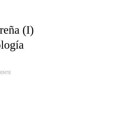
reña (I)
ología
IENTE