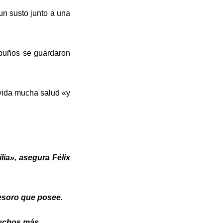
un susto junto a una
 puños se guardaron
 vida mucha salud «y
lia», asegura Félix
 tesoro que posee.
muchos más.