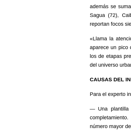
además se suman 
Sagua (72), Cai
reportan focos si
«Llama la atenci
aparece un pico 
los de etapas pr
del universo urba
CAUSAS DEL I
Para el experto in
— Una plantilla
completamiento. 
número mayor del