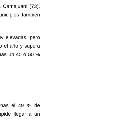
, Camajuaní (73),
nicipios también
uy elevadas, pero
o el año y supera
enas un 40 o 50 %
penas el 49 % de
mpide llegar a un