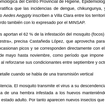
omológica del Centro Provincial de Higiene, Epidemiolog
atifica que las incidencias de dengue, chikungunya, 
to
Aedes Aegypty
inscriben a Villa Clara entre los territ
rdo también con lo expresado por el MINSAP.
s aportan el 62 % de la infestación del mosquito (focos) 
nuestra», precisa Castañeda López, que aprovecha para
ocasionan picos y se corresponden directamente con el
de mayo hasta noviembre, como período que impone 
 al reforzarse sus condicionantes entre septiembre y oct
etalle cuando se habla de una transmisión vertical
stencia. El mosquito transmite el virus a su descenden
asa de una hembra infestada a los huevos manteniénd
 estado adulto. Por tanto aparecen nuevos insectos que