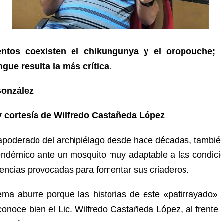
tos coexisten el chikungunya y el oropouche; 
ngue resulta la más crítica.
González
y cortesía de Wilfredo Castañeda López
apoderado del archipiélago desde hace décadas, también 
endémico ante un mosquito muy adaptable a las condicio
gencias provocadas para fomentar sus criaderos.
ema aburre porque las historias de este «patirrayado»
conoce bien el Lic. Wilfredo Castañeda López, al frent