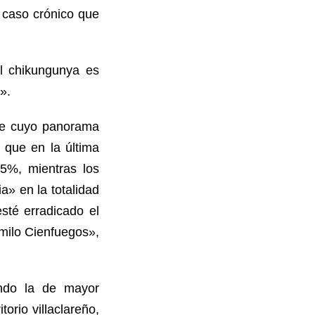
 caso crónico que
l chikungunya es
».
gue cuyo panorama
 que en la última
35%, mientras los
a» en la totalidad
sté erradicado el
milo Cienfuegos»,
iendo la de mayor
orio villaclareño,