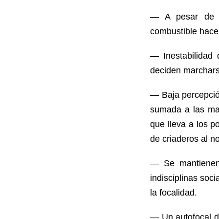
— A pesar de qu
combustible hace
— Inestabilidad 
deciden marchars
— Baja percepción
sumada a las mar
que lleva a los p
de criaderos al no
— Se mantienen 
indisciplinas soc
la focalidad.
— Un autofocal de