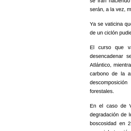
se irán haciend
serán, a la vez, 
Ya se vaticina q
de un ciclón pud
El curso que va
desencadenar se
Atlántico, mient
carbono de la a
descomposición 
forestales.
En el caso de V
degradación de l
boscosidad en 23