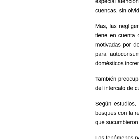
especial atención
cuencas, sin olvi
Mas, las neglige
tiene en cuenta 
motivadas por de
para autoconsum
domésticos incre
También preocupa 
del intercalo de c
Según estudios,
bosques con la re
que sucumbieron 
Los fenómenos na