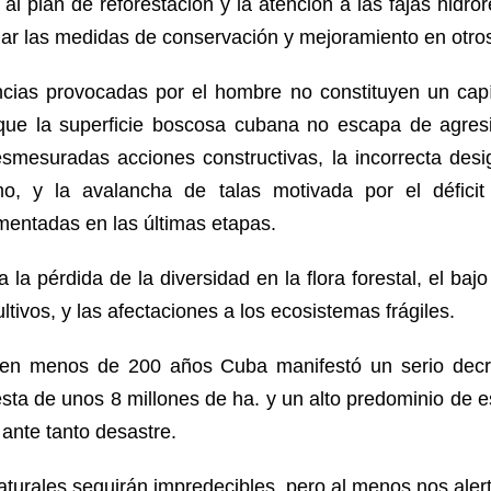
 al plan de reforestación y la atención a las fajas hidro
dar las medidas de conservación y mejoramiento en otros
ncias provocadas por el hombre no constituyen un capít
que la superficie boscosa cubana no escapa de agresi
smesuradas acciones constructivas, la incorrecta des
o, y la avalancha de talas motivada por el déficit
mentadas en las últimas etapas.
la pérdida de la diversidad en la flora forestal, el ba
ultivos, y las afectaciones a los ecosistemas frágiles.
 en menos de 200 años Cuba manifestó un serio decr
sta de unos 8 millones de ha. y un alto predominio de 
ante tanto desastre.
turales seguirán impredecibles, pero al menos nos alert