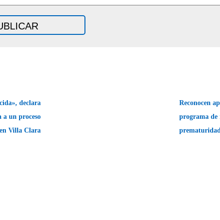
cida», declara
Reconocen apo
a a un proceso
programa de r
en Villa Clara
prematurida