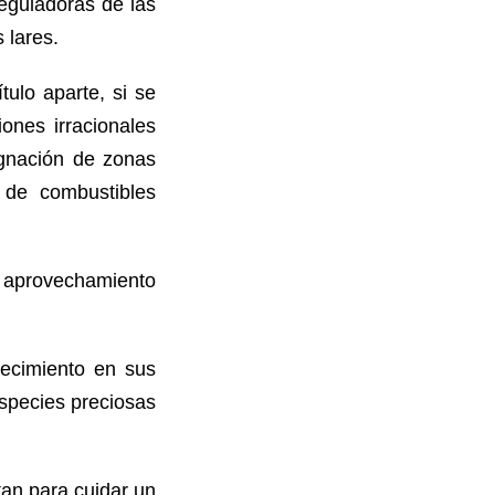
reguladoras de las
 lares.
ulo aparte, si se
ones irracionales
ignación de zonas
 de combustibles
jo aprovechamiento
ecimiento en sus
especies preciosas
an para cuidar un