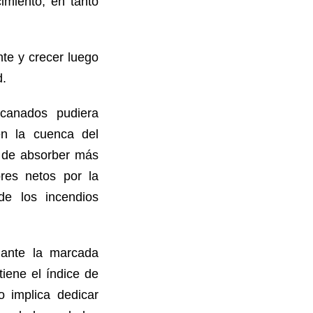
miento, en tanto
te y crecer luego
d.
acanados pudiera
en la cuenca del
z de absorber más
res netos por la
de los incendios
 ante la marcada
iene el índice de
o implica dedicar