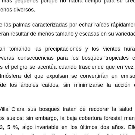
o más pequeños porque no habrá tiempo para su creci
menos diversos.
ue las palmas caracterizadas por echar raíces rápidamen
ieran resultar de menos tamaño y escasas en su varieda
n tomando las precipitaciones y los vientos hur
veras consecuencias para los bosques tropicales 
ras el peligro se acentúa cuando trasciende que en ve
tmósfera del que expulsan se convertirían en emiso
de los árboles caídos, sin minimizarse la acción 
illa Clara sus bosques tratan de recobrar la salud
os suelos; sin embargo, la baja cobertura forestal mant
, 5 %, algo invariable en los últimos dos años. Ell