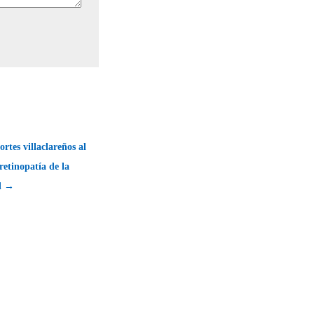
rtes villaclareños al
etinopatía de la
d →