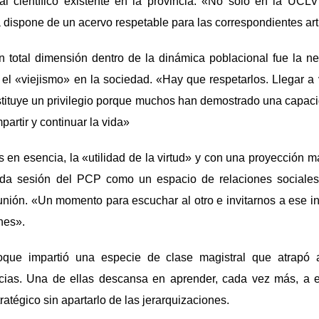
al científico existente en la provincia. «No solo en la UCL
dispone de un acervo respetable para las correspondientes art
n total dimensión dentro de la dinámica poblacional fue la n
 el «viejismo» en la sociedad. «Hay que respetarlos. Llegar 
tituye un privilegio porque muchos han demostrado una capaci
artir y continuar la vida»
 en esencia, la «utilidad de la virtud» y con una proyección 
da sesión del PCP como un espacio de relaciones sociales
unión. «Un momento para escuchar al otro e invitarnos a ese 
nes».
que impartió una especie de clase magistral que atrapó al
cias. Una de ellas descansa en aprender, cada vez más, a e
atégico sin apartarlo de las jerarquizaciones.