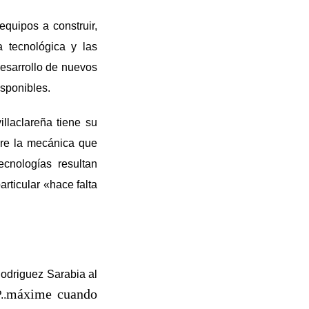
quipos a construir,
a tecnológica y las
desarrollo de nuevos
isponibles.
llaclareña tiene su
bre la mecánica que
ecnologías resultan
articular «hace falta
Rodriguez Sarabia al
máxime cuando
..