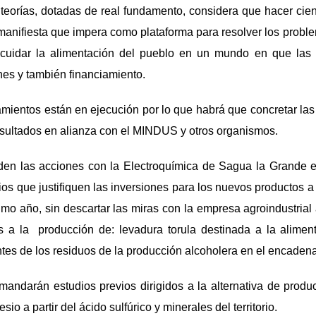
 teorías, dotadas de real fundamento, considera que hacer cie
manifiesta que impera como plataforma para resolver los probl
scuidar la alimentación del pueblo en un mundo en que las
es y también financiamiento.
mientos están en ejecución por lo que habrá que concretar las
esultados en alianza con el MINDUS y otros organismos.
den las acciones con la Electroquímica de Sagua la Grande e
os que justifiquen las inversiones para los nuevos productos a 
ximo año, sin descartar las miras con la empresa agroindustrial
s a la producción de: levadura torula destinada a la alimen
tes de los residuos de la producción alcoholera en el encaden
mandarán estudios previos dirigidos a la alternativa de produ
 a partir del ácido sulfúrico y minerales del territorio.