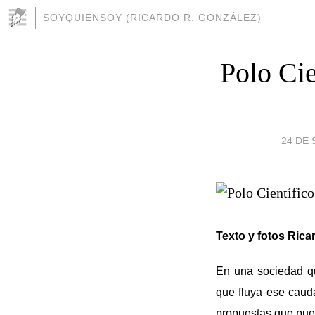
SOYQUIENSOY (RICARDO R. GONZÁLEZ)
Polo Cie
24 DE 
Texto y fotos Rica
En una sociedad qu
que fluya ese cauda
propuestas que pued