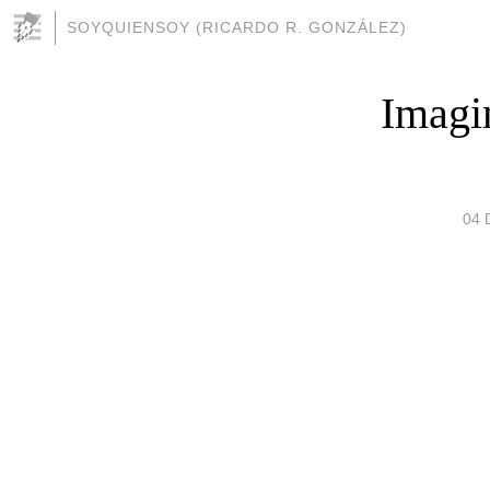
SOYQUIENSOY (RICARDO R. GONZÁLEZ)
Imagin
04 