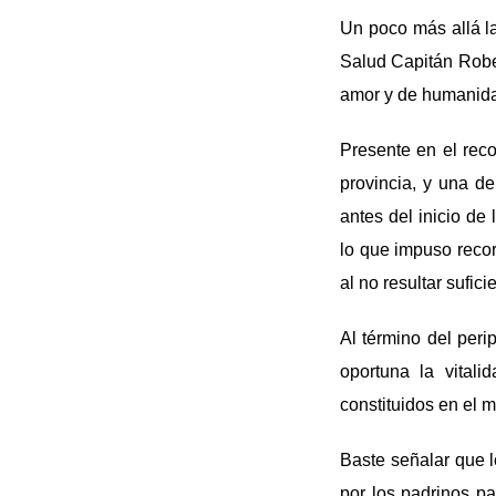
Un poco más allá l
Salud Capitán Rober
amor y de humanid
Presente en el rec
provincia, y una d
antes del inicio de
lo que impuso recor
al no resultar sufici
Al término del per
oportuna la vital
constituidos en el m
Baste señalar que 
por los padrinos p