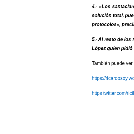
4.- «Los santacla
solución total, pu
protocolos», preci
5.- Al resto de lo
López quien pidió 
También puede ver e
https://ricardosoy.
https twitter.com/ric