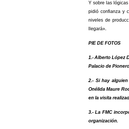
Y sobre las lógica
pidió confianza y 
niveles de producc
llegará».
PIE DE FOTOS
1.- Alberto López 
Palacio de Pioner
2.- Si hay alguie
Onélida Maure Rodr
en la visita realiz
3.- La FMC incorpo
organización.