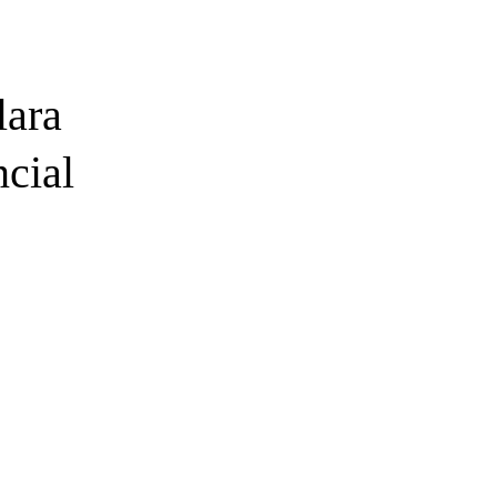
lara
ncial