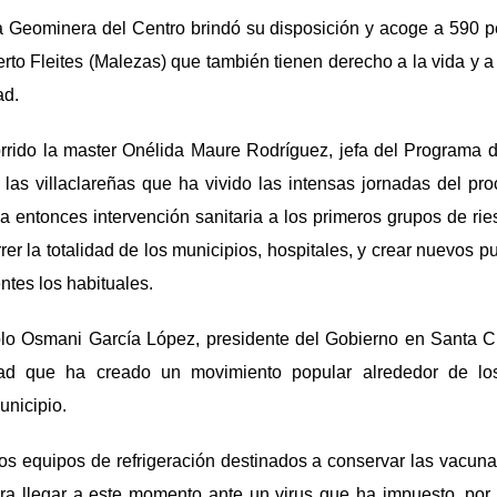
a Geominera del Centro brindó su disposición y acoge a 590 p
to Fleites (Malezas) que también tienen derecho a la vida y a r
ad.
orrido la master Onélida Maure Rodríguez, jefa del Programa 
e las villaclareñas que ha vivido las intensas jornadas del p
 la entonces intervención sanitaria a los primeros grupos de ri
rer la totalidad de los municipios, hospitales, y crear nuevos 
entes los habituales.
iplo Osmani García López, presidente del Gobierno en Santa C
idad que ha creado un movimiento popular alrededor de lo
unicipio.
los equipos de refrigeración destinados a conservar las vacun
ara llegar a este momento ante un virus que ha impuesto, por