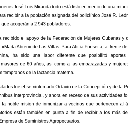
oneros José Luis Miranda todo está listo en medio de una minu
para recibir a la población asignada del policlínico José R. Le
s que acogerán a 2 943 pobladores.
ha recibido el apoyo de la Federación de Mujeres Cubanas y d
«Marta Abreu» de Las Villas. Para Alicia Fonseca, al frente del
nina, ha sido una labor diferente que posibilitó aport
s mayores de 60 años, así como a las embarazadas y mujere
os tempranos de la lactancia materna.
visitados fue el seminternado Octavio de la Concepción y de la 
nibus Interprovincial, y ahora en receso de sus actividades f
 a la noble misión de inmunizar a vecinos que pertenecen al 
torios están también en punta a fin de recibir a los más de
 Empresa de Suministros Agropecuarios.