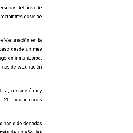
ersonas del área de
ecibir tres dosis de
de Vacunación en la
roceso desde un mes
esgo en inmunizarse,
puntos de vacunación
lara, consideró muy
s 261 vacunatorios
as han sido donados
 más de un año, las