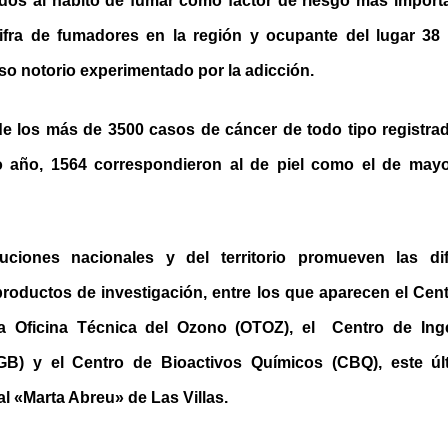
dos al hábito de fumar como factor de riesgo más importa
fra de fumadores en la región y ocupante del lugar 38 a
so notorio experimentado por la adicción.
de los más de 3500 casos de cáncer de todo tipo registrad
o año, 1564 correspondieron al de piel como el de mayor
ituciones nacionales y del territorio promueven las di
 productos de investigación, entre los que aparecen el Cen
 la Oficina Técnica del Ozono (OTOZ), el Centro de Inge
IGB) y el Centro de Bioactivos Químicos (CBQ), este últ
l «Marta Abreu» de Las Villas.