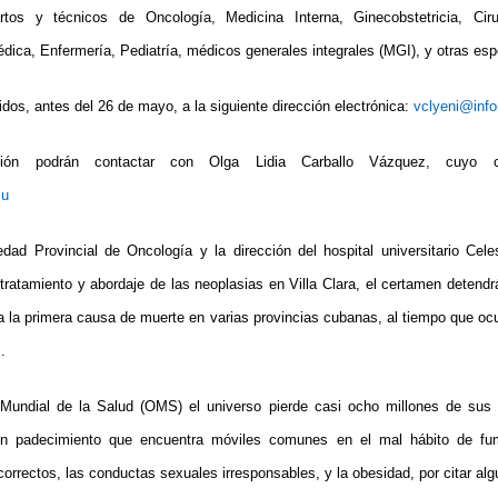
rtos y técnicos de Oncología, Medicina Interna, Ginecobstetricia, Cir
dica, Enfermería, Pediatría, médicos generales integrales (MGI), y otras esp
idos, antes del 26 de mayo, a la siguiente dirección electrónica:
vclyeni@info
ión podrán contactar con Olga Lidia Carballo Vázquez, cuyo co
cu
edad Provincial de Oncología y la dirección del hospital universitario Cel
l tratamiento y abordaje de las neoplasias en Villa Clara, el certamen detend
lta la primera causa de muerte en varias provincias cubanas, al tiempo que o
.
Mundial de la Salud (OMS) el universo pierde casi ocho millones de sus
un padecimiento que encuentra móviles comunes en el mal hábito de fum
correctos, las conductas sexuales irresponsables, y la obesidad, por citar al