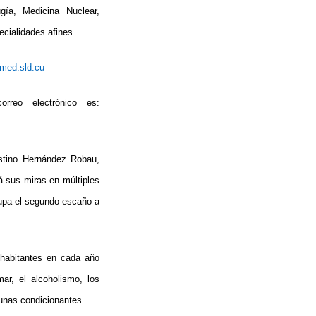
ugía, Medicina Nuclear,
ecialidades afines.
med.sld.cu
rreo electrónico es:
estino Hernández Robau,
rá sus miras en múltiples
cupa el segundo escaño a
 habitantes en cada año
ar, el alcoholismo, los
gunas condicionantes.