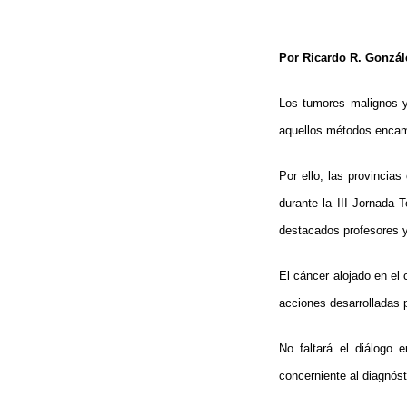
Por Ricardo R. Gonzál
Los tumores malignos y
aquellos métodos encami
Por ello, las provincias
durante la III Jornada 
destacados profesores y
El cáncer alojado en el c
acciones desarrolladas p
No faltará el diálogo 
concerniente al diagnós