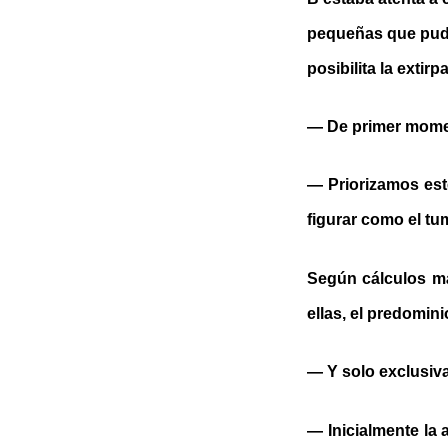
pequeñas que pudi
posibilita la exti
— De primer momen
— Priorizamos este
figurar como el tu
Según cálculos m
ellas, el predomin
— Y solo exclusi
— Inicialmente la 