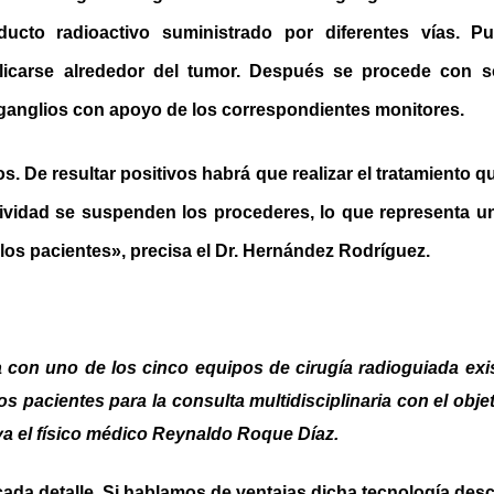
ucto radioactivo suministrado por diferentes vías. Pudi
icarse alrededor del tumor. Después se procede con so
 ganglios con apoyo de los correspondientes monitores.
os. De resultar positivos habrá que realizar el tratamiento q
tividad se suspenden los procederes, lo que representa una
 los pacientes», precisa el Dr. Hernández Rodríguez.
a con uno de los cinco equipos de cirugía radioguiada exis
os pacientes para la consulta multidisciplinaria con el obje
ya el físico médico Reynaldo Roque Díaz.
cada detalle. Si hablamos de ventajas dicha tecnología de