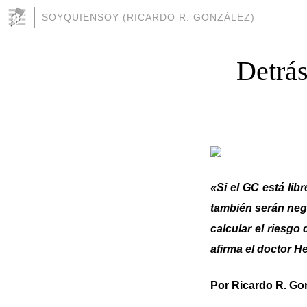
SOYQUIENSOY (RICARDO R. GONZÁLEZ)
Detrás
«Si el GC está libr
también serán nega
calcular el riesgo
afirma el doctor 
Por Ricardo R. Go