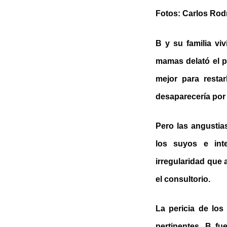
Fotos: Carlos Rod
B y su familia v
mamas delató el p
mejor para resta
desaparecería por 
Pero las angustia
los suyos e inte
irregularidad que 
el consultorio.
La pericia de lo
pertinentes, B fu