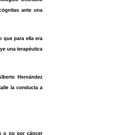
cógnitas ante una
o que para ella era
uye una terapéutica
Alberto Hernández
talle la conducta a
os o no por cáncer