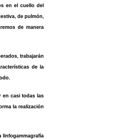
es en el cuello del
gestiva, de pulmón,
aremos de manera
erados, trabajarán
cterísticas de la
todo.
 en casi todas las
orma la realización
la linfogammagrafía