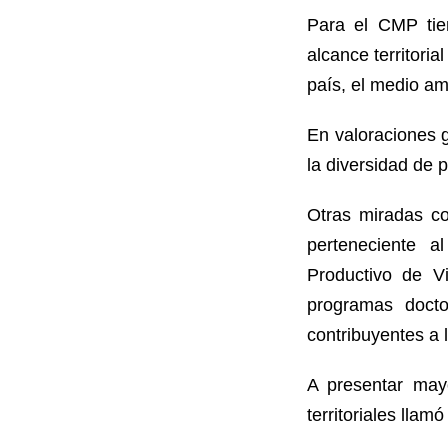
Para el CMP tien
alcance territoria
país, el medio amb
En valoraciones g
la diversidad de 
Otras miradas co
perteneciente a
Productivo de V
programas doctor
contribuyentes a 
A presentar may
territoriales llam