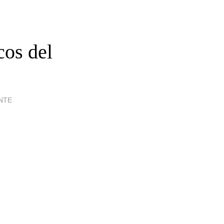
cos del
NTE