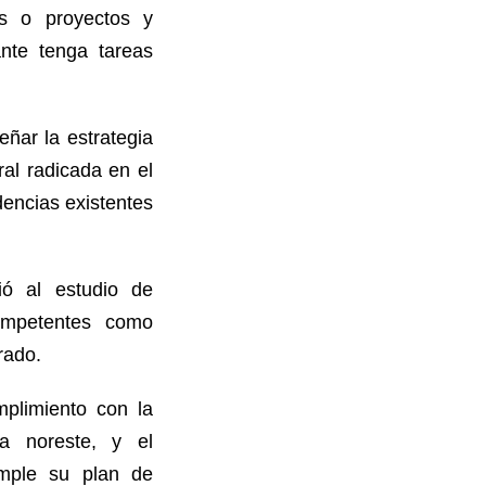
s o proyectos y
ante tenga tareas
ñar la estrategia
ral radicada en el
encias existentes
ió al estudio de
competentes como
rado.
mplimiento con la
ía noreste, y el
umple su plan de