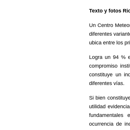
Texto y fotos Ri
Un Centro Meteor
diferentes varian
ubica entre los pr
Logra un 94 % en
compromiso insti
constituye un in
diferentes vías.
Si bien constituy
utilidad evidenc
fundamentales e
ocurrencia de in