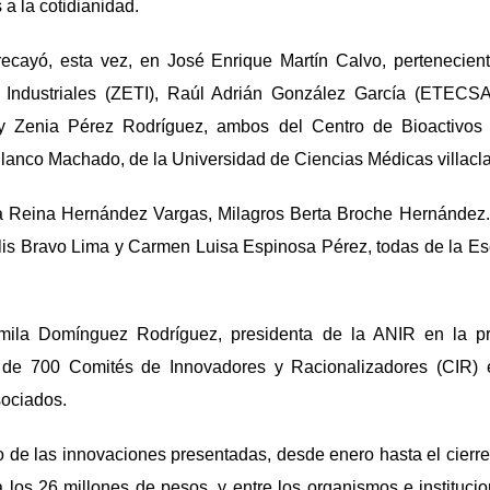
 a la cotidianidad.
ecayó, esta vez, en José Enrique Martín Calvo, pertenecie
s Industriales (ZETI), Raúl Adrián González García (ETECSA
y Zenia Pérez Rodríguez, ambos del Centro de Bioactivos
lanco Machado, de la Universidad de Ciencias Médicas villacl
a Reina Hernández Vargas, Milagros Berta Broche Hernández.
lis Bravo Lima y Carmen Luisa Espinosa Pérez, todas de la Es
mila Domínguez Rodríguez, presidenta de la ANIR en la pro
 de 700 Comités de Innovadores y Racionalizadores (CIR) en
sociados.
 de las innovaciones presentadas, desde enero hasta el cierr
 los 26 millones de pesos, y entre los organismos e instituci