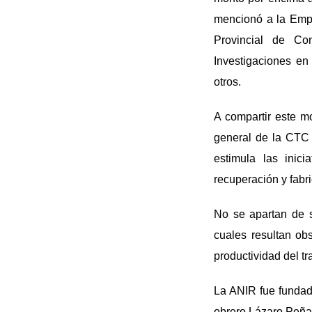
mencionó a la Emp
Provincial de Co
Investigaciones en
otros.
A compartir este m
general de la CTC e
estimula las inici
recuperación y fabr
No se apartan de s
cuales resultan ob
productividad del tr
La ANIR fue fundad
obrero Lázaro Peña