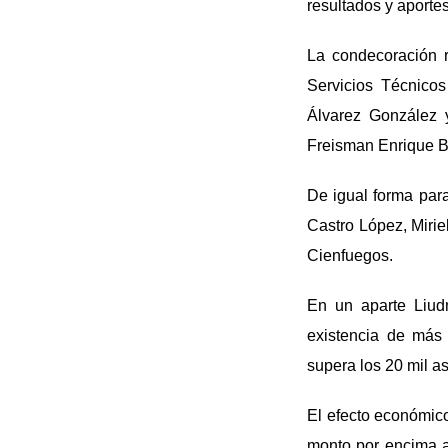
resultados y aportes
La condecoración r
Servicios Técnico
Álvarez González 
Freisman Enrique B
De igual forma par
Castro López, Mirie
Cienfuegos.
En un aparte Liud
existencia de más
supera los 20 mil a
El efecto económico
monto por encima a