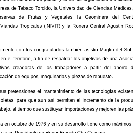
resa de Tabaco Torcido, la Universidad de Ciencias Médicas
nservas de Frutas y Vegetales, la Geominera del Centro
 Viandas Tropicales (INIVIT) y la Ronera Central Agustín Ro
omento con los congratulados también asistió Maglin del Sol M
n el territorio, a fin de respaldar los objetivos de una Asoc
ativas creadoras de los trabajadores a partir del ahorro 
icación de equipos, maquinarias y piezas de repuesto.
us pretensiones el mantenimiento de las tecnologías existe
soletas, para que aun así permitan el incremento de la produc
abajo, al tiempo que sustituyan importaciones y mejoren las prá
a en octubre de 1976 y en su desarrollo tiene como máximos in
 y a su Presidente de Honor Ernesto Che Guevara.