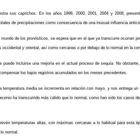
stra sus caprichos. En los años 1998, 2000, 2001, 2004 y 2008, presen
totales de precipitaciones como consecuencia de una inusual influencia antici
 mundo de los pronósticos, se espera que en el que ya transcurre ocurran pr
s occidental y oriental, así como cercanas o por debajo de lo normal en la cen
 puede incluirse una mejoría en el actual proceso de sequía. No obstante, 
e compensar los bajos registros acumulados en los meses precedentes.
la temperatura media se incrementa en relación con mayo, y nos entrega un 
decenio ha transcurrido más cálido que lo normal, como han sido los casos d
prevén temperaturas altas, con máximas cercanas a lo habitual para esta é
 lo normal.