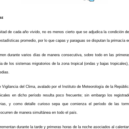
ez
mitad de cada año vivido, no es menos cierto que se adjudica la condición d
 estadísticas promedio, por lo que capas y paraguas se disputan la primacía e
urren durante varios días de manera consecutiva, sobre todo en las primer
ia de los sistemas migratorios de la zona tropical (ondas y bajas tropicales)
edias.
 Vigilancia del Clima, avalado por el Instituto de Meteorología de la Repúbli
picales en dicho período resulta poco frecuente; sin embargo los registra
vias, y como detalle curioso sepa que comienza el período de las torm
 ocurren de manera simultánea en todo el país.
ementan durante la tarde y primeras horas de la noche asociados al calentam