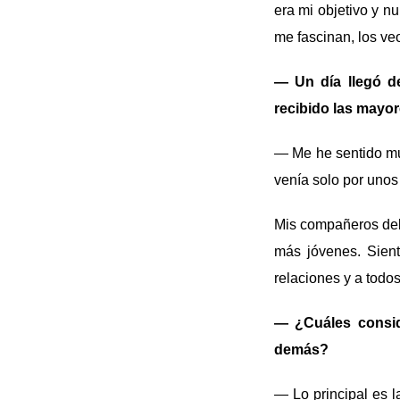
era mi objetivo y n
me fascinan, los veo
— Un día llegó d
recibido las mayor
— Me he sentido muy
venía solo por unos 
Mis compañeros del
más jóvenes. Sient
relaciones y a todo
— ¿Cuáles consid
demás?
— Lo principal es l