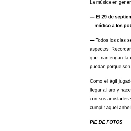
La música en genera
— El 29 de septie
—médico a los pob
— Todos los días se
aspectos. Recordar
que mantengan la e
puedan porque son f
Como el ágil jugad
llegar al aro y hac
con sus amistades y
cumplir aquel anhelo
PIE DE FOTOS