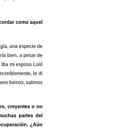
ecordar como aquel
ugía, una especie de
ría bien, a pesar de
a. Iba mi esposa
Loló
ncreíblemente, le di
pero fuimos, salimos
es, creyentes o no
muchas partes del
recuperación. ¿Aún