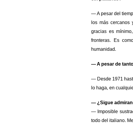
— A pesar del tiemp
los más cercanos 
gracias es mínimo,
fronteras. Es com
humanidad.
— A pesar de tant
— Desde 1971 hasta
lo haga, en cualqui
— ¿Sigue admirando 
— Imposible sustrae
todo del italiano. M