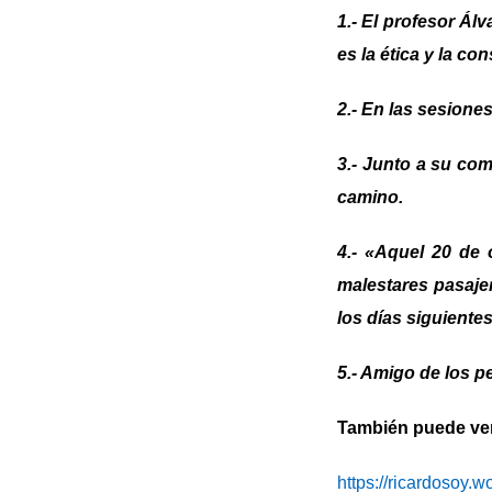
1.- El profesor Ál
es la ética y la co
2.- En las sesione
3.- Junto a su com
camino.
4.- «Aquel 20 de
malestares pasajer
los días siguiente
5.- Amigo de los p
También puede ver 
https://ricardosoy.