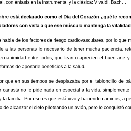
l, con énfasis en la instrumental y la clásica: Vivaldi, Bach…
mbre está declarado como el Día del Corazón ¿qué le reco
ladores con vista a que ese músculo mantenga la vitalidad
 habla de los factores de riesgo cardiovasculares, por lo que 
le a las personas lo necesario de tener mucha paciencia, rela
cuanimidad entre todos, que lean o aprecien el buen arte y 
ormas de aportarle beneficios a la salud.
or que en sus tiempos se desplazaba por el tabloncillo de bás
er canasta no le pide nada en especial a la vida, simplemente 
 la familia. Por eso es que está vivo y haciendo caminos, a 
 de alcanzar el cielo piloteando un avión, pero lo conquistó con