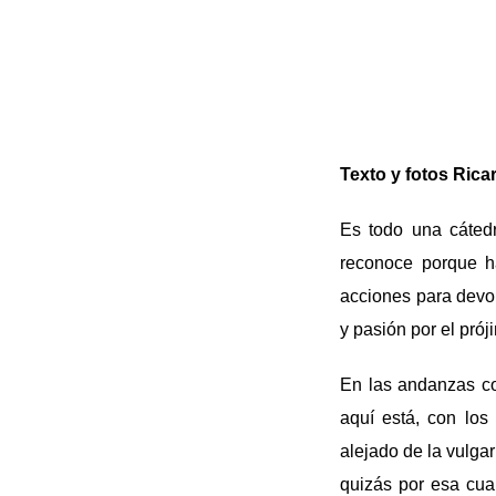
Texto y fotos Rica
Es todo una cátedr
reconoce porque h
acciones para devol
y pasión por el prój
En las andanzas c
aquí está, con lo
alejado de la vulga
quizás por esa cua