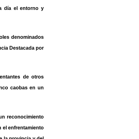
 día el entorno y
rboles denominados
incia Destacada por
entantes de otros
inco caobas en un
 un reconocimiento
n el enfrentamiento
 la provincia y del