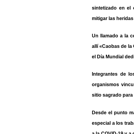
sintetizado en e
mitigar las herida
Un llamado a la c
allí «Caobas de la
el Día Mundial ded
Integrantes de l
organismos vincu
sitio sagrado para 
Desde el punto má
especial a los tra
a la COVID-19 y a 