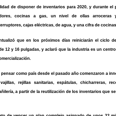
ilidad de disponer de inventarios para 2020, y durante el 
adores, cocinas a gas, un nivel de ollas arroceras y
erruptores, cajas eléctricas, de agua, y una cifra de cocinas
ualizó que en los próximos días reiniciarán el ciclo d
e 12 y 16 pulgadas, y aclaró que la industria es un centro
omercialización.
e pensar como país desde el pasado año comenzaron a inno
ajillas, rejillas sanitarias, espátulas, chicharreras, re
ilería, a partir de la reutilización de los inventarios que 
reto de vencer un plan complejo asignado de unos 22 mi