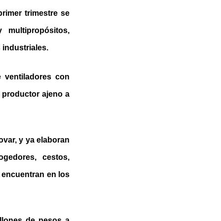
primer trimestre se
 multipropósitos,
 industriales.
e ventiladores con
 productor ajeno a
var, y ya elaboran
cogedores, cestos,
se encuentran en los
llones de pesos a