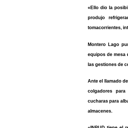
«Ello dio la posib
produjo refriger
tomacorrientes, int
Montero Lago punt
equipos de mesa d
las gestiones de c
Ante el llamado d
colgadores para v
cucharas para albañ
almacenes.
«INPUD tiene el 