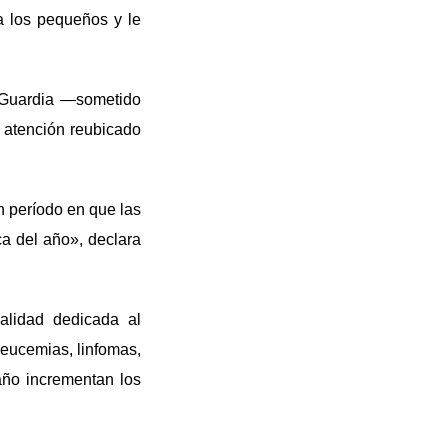
a los pequeños y le
e Guardia —sometido
 atención reubicado
n período en que las
ca del año», declara
alidad dedicada al
Leucemias, linfomas,
año incrementan los