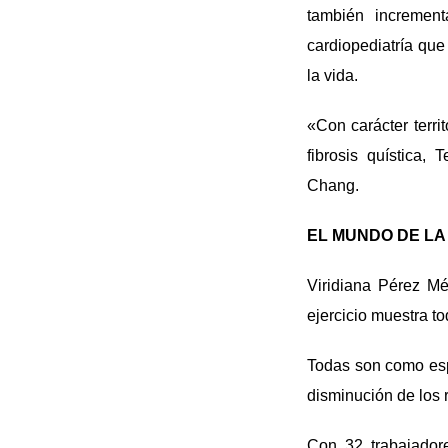
también incremen
cardiopediatría qu
la vida.
«Con carácter terri
fibrosis quística,
Chang.
EL MUNDO DE L
Viridiana Pérez Mé
ejercicio muestra to
Todas son como espec
disminución de los r
Con 32 trabajadore