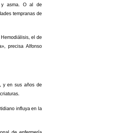
s y asma. O al de
edades tempranas de
 Hemodiálisis, el de
a», precisa Alfonso
o, y en sus años de
criaturas.
tidiano influya en la
sonal de enfermería