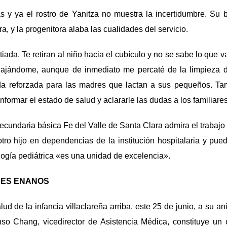
 y ya el rostro de Yanitza no muestra la incertidumbre. Su
, y la progenitora alaba las cualidades del servicio.
ada. Te retiran al niño hacia el cubículo y no se sabe lo que va
relajándome, aunque de inmediato me percaté de la limpieza d
da reforzada para las madres que lactan a sus pequeños. Ta
 informar el estado de salud y aclararle las dudas a los familiar
ecundaria básica Fe del Valle de Santa Clara admira el trabajo 
ro hijo en dependencias de la institución hospitalaria y pue
ogía pediátrica «es una unidad de excelencia».
PES ENANOS
lud de la infancia villaclareña arriba, este 25 de junio, a su an
nso Chang, vicedirector de Asistencia Médica, constituye u