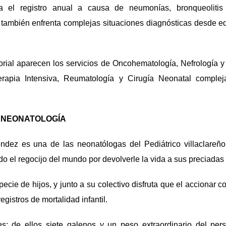
ta el registro anual a causa de neumonías, bronqueoliti
e también enfrenta complejas situaciones diagnósticas desde 
torial aparecen los servicios de Oncohematología, Nefrología y
 Terapia Intensiva, Reumatología y Cirugía Neonatal complej
A NEONATOLOGÍA
ndez es una de las neonatólogas del Pediátrico villaclareñ
do el regocijo del mundo por devolverle la vida a sus preciadas 
ie de hijos, y junto a su colectivo disfruta que el accionar co
egistros de mortalidad infantil.
s; de ellos siete galenos y un peso extraordinario del per