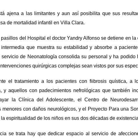
á ajena a las limitantes y aun así posibilita que sus result
sa de mortalidad infantil en Villa Clara.
 pasillos del Hospital el doctor Yandry Alfonso se detiene en la 
 intermedia que muestra su estabilidad y absorbe a paciente
l servicio de Neonatología consolida su personal y ha podido 
intervenciones quirúrgicas complejas sean vistos por sus especi
e el tratamiento a los pacientes con fiibrosis quística, a l
, y aquellos con padecimientos nefrológicas que también inc
layar la Clínica del Adolescente, el Centro de Neurodesarr
os menores con daños neurológicos, y el Proyecto Para una Son
na la espiritualidad de los niños en sus dos décadas de existencia
cia se trata hay que dedicar espacio al servicio de afeccione