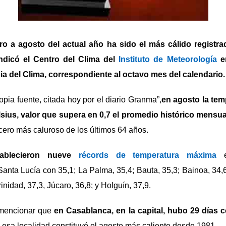
ro a agosto del actual año ha sido el más cálido regist
indicó el Centro del Clima del
Instituto de Meteorología
en
cia del Clima, correspondiente al octavo mes del calendario.
opia fuente, citada hoy por el diario Granma”,
en agosto la tem
sius, valor que supera en 0,7 el promedio histórico mensual
rcero más caluroso de los últimos 64 años.
tablecieron nueve
récords de temperatura máxima
en
anta Lucía con 35,1; La Palma, 35,4; Bauta, 35,3; Bainoa, 34,
inidad, 37,3, Júcaro, 36,8; y Holguín, 37,9.
 mencionar que
en Casablanca, en la capital, hubo 29 días 
esa localidad constituyó el agosto más caliente desde 1981.