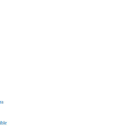
ra
ible