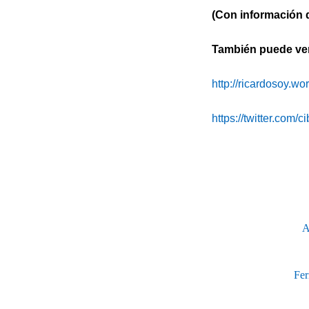
(Con información d
También puede ver 
http://ricardosoy.w
https://twitter.com/
A
Fer