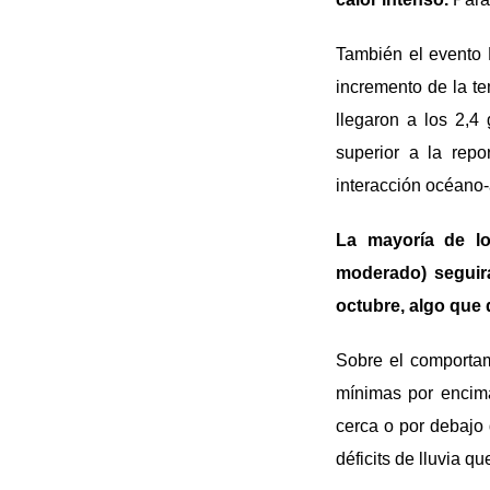
También el evento E
incremento de la te
llegaron a los 2,4
superior a la rep
interacción océano
La mayoría de lo
moderado) seguirá
octubre, algo que 
Sobre el comporta
mínimas por encima
cerca o por debajo d
déficits de lluvia q