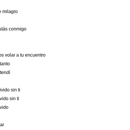
e milagro
estás conmigo
s volar a tu encuentro
tanto
tendí
ido sin ti
ido sin ti
vido
ar