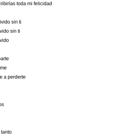
ribirías toda mi felicidad
ido sin ti
ido sin ti
vido
arte
rme
e a perderte
os
 tanto