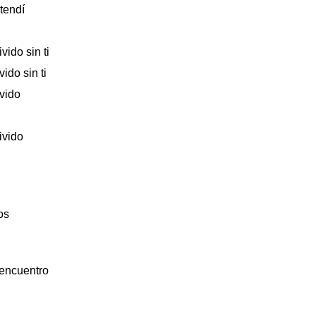
tendí
ido sin ti
ido sin ti
vido
ivido
os
 encuentro