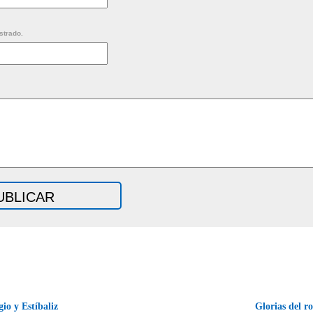
strado.
io y Estíbaliz
Glorias del r