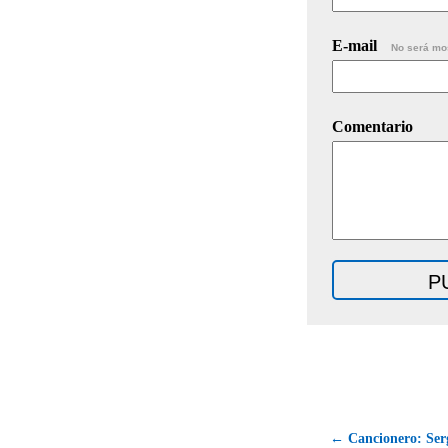
E-mail
No será mo
Comentario
← Cancionero: Serg