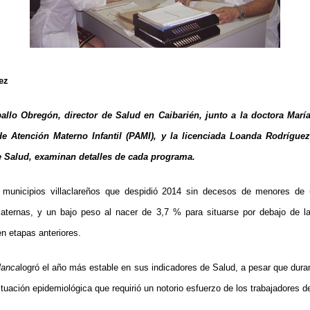
ez
ballo Obregón, director de Salud en Caibarién, junto a la doctora Mar
e Atención Materno Infantil (PAMI), y la licenciada Loanda Rodríguez
e Salud, examinan detalles de cada programa.
o municipios villaclareños que despidió 2014 sin decesos de menores de
ternas, y un bajo peso al nacer de 3,7 % para situarse por debajo de l
en etapas anteriores.
lanca
logró el año más estable en sus indicadores de Salud, a pesar que dur
tuación epidemiológica que requirió un notorio esfuerzo de los trabajadores d