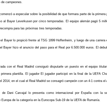
so de campeones.
omenzó a especular sobre la posibilidad de que formara parte de la primera p
so al Bayer Leverkusen por cinco temporadas. El equipo alemán pagó 5 mill
recompra para las próximas tres temporadas.
el Bayer lo propició frente al TSG 1899 Hoffenheim, y luego de una carrera 
 del Bayer hizo el anuncio del paso para el Real por 6.500.000 euros. El debu
ada con el Real Madrid consiguió disputarle un puesto en el equipo titular
primera plantilla. El jugador El jugador participó en la final de la UEFA 
el 2014, en el cual el Real Madrid se consagró campeón con un 4-1 contra el A
al de Dani Carvajal lo presenta como internacional por España con la 
 Europa de la categoría en la Eurocopa Sub-19 de la UEFA de Rumanía.