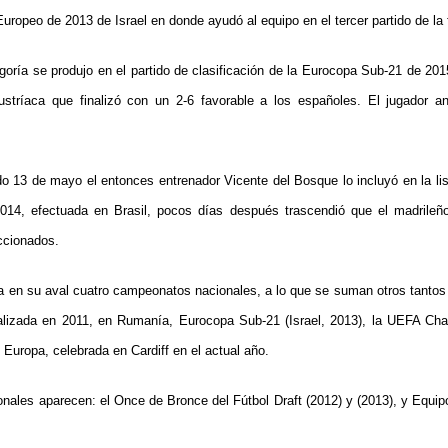
 Europeo de 2013 de Israel en donde ayudó al equipo en el tercer partido de la
egoría se produjo en el partido de clasificación de la Eurocopa Sub-21 de 20
austríaca que finalizó con un 2-6 favorable a los españoles. El jugador a
o 13 de mayo el entonces entrenador Vicente del Bosque lo incluyó en la lis
014, efectuada en Brasil, pocos días después trascendió que el madrileño 
eccionados.
 en su aval cuatro campeonatos nacionales, a lo que se suman otros tantos
alizada en 2011, en Rumanía, Eurocopa Sub-21 (Israel, 2013), la UEFA Ch
Europa, celebrada en Cardiff en el actual año.
onales aparecen: el Once de Bronce del Fútbol Draft (2012) y (2013), y Equip