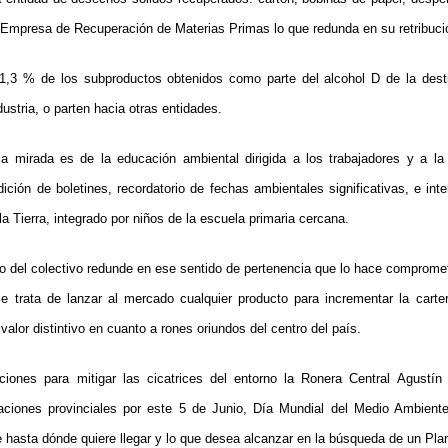
 Empresa de Recuperación de Materias Primas lo que redunda en su retribuc
1,3 % de los subproductos obtenidos como parte del alcohol D de la destil
ndustria, o parten hacia otras entidades.
la mirada es de la educación ambiental dirigida a los trabajadores y a l
ición de boletines, recordatorio de fechas ambientales significativas, e inte
la Tierra, integrado por niños de la escuela primaria cercana.
ivo del colectivo redunde en ese sentido de pertenencia que lo hace compromet
 trata de lanzar al mercado cualquier producto para incrementar la carter
lor distintivo en cuanto a rones oriundos del centro del país.
ciones para mitigar las cicatrices del entorno la Ronera Central Agustí
braciones provinciales por este 5 de Junio, Día Mundial del Medio Ambiente
e hasta dónde quiere llegar y lo que desea alcanzar en la búsqueda de un Pla