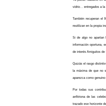
vidrio… entregados a la
También recuperan el 9
reutilizan en la propia i
Si de algo no apartan 
información oportuna, ed
de interés Amiguitos de 
Quizás el rasgo distint
la máxima de que no se
aparezca como genuino va
Por todas sus contribu
anfitriona de las cele
trazado ese horizonte d