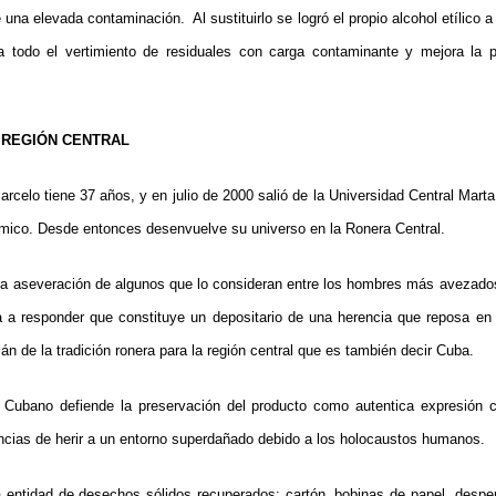
una elevada contaminación. Al sustituirlo se logró el propio alcohol etílico 
ina todo el vertimiento de residuales con carga contaminante y mejora la p
A REGIÓN CENTRAL
rcelo tiene 37 años, y en julio de 2000 salió de la Universidad Central Marta
químico. Desde entonces desenvuelve su universo en la Ronera Central.
la aseveración de algunos que lo consideran entre los hombres más avezados
ta a responder que constituye un depositario de una herencia que reposa en
án de la tradición ronera para la región central que es también decir Cuba.
ubano defiende la preservación del producto como autentica expresión c
ncias de herir a un entorno superdañado debido a los holocaustos humanos.
 entidad de desechos sólidos recuperados: cartón, bobinas de papel, desper