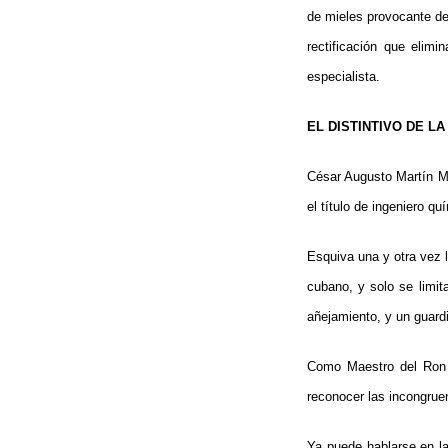
de mieles provocante de 
rectificación que elim
especialista.
EL DISTINTIVO DE L
César Augusto Martín Ma
el título de ingeniero 
Esquiva una y otra vez 
cubano, y solo se limi
añejamiento, y un guardi
Como Maestro del Ron C
reconocer las incongrue
Ya puede hablarse en la