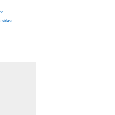
ico
estrías»