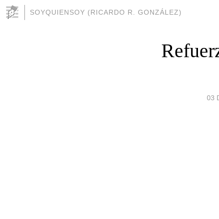
SOYQUIENSOY (RICARDO R. GONZÁLEZ)
Refuerz
03 