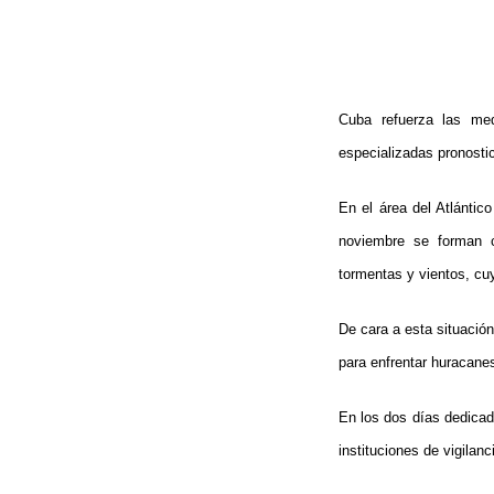
Cuba refuerza las medi
especializadas pronostic
En el área del Atlántic
noviembre se forman c
tormentas y vientos, cuy
De cara a esta situación
para enfrentar huracane
En los dos días dedicad
instituciones de vigilan