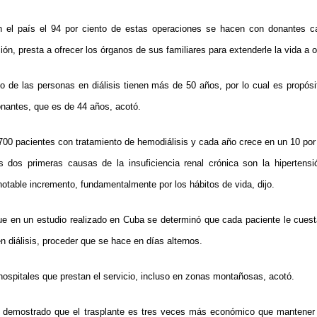
n el país el 94 por ciento de estas operaciones se hacen con donantes ca
ción, presta a ofrecer los órganos de sus familiares para extenderle la vida a 
o de las personas en diálisis tienen más de 50 años, por lo cual es propós
nantes, que es de 44 años, acotó.
 700 pacientes con tratamiento de hemodiálisis y cada año crece en un 10 por
s dos primeras causas de la insuficiencia renal crónica son la hipertensió
notable incremento, fundamentalmente por los hábitos de vida, dijo.
que en un estudio realizado en Cuba se determinó que cada paciente le cues
n diálisis, proceder que se hace en días alternos.
hospitales que prestan el servicio, incluso en zonas montañosas, acotó.
á demostrado que el trasplante es tres veces más económico que mantener a