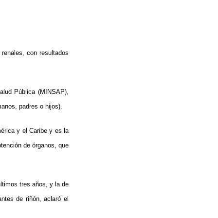
 renales, con resultados
Salud Pública (MINSAP),
anos, padres o hijos).
rica y el Caribe y es la
btención de órganos, que
ltimos tres años, y la de
ntes de riñón, aclaró el