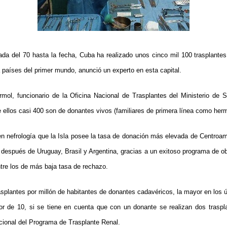
ada del 70 hasta la fecha, Cuba ha realizado unos cinco mil 100 trasplantes
 países del primer mundo, anunció un experto en esta capital.
rmol, funcionario de la Oficina Nacional de Trasplantes del Ministerio de 
 ellos casi 400 son de donantes vivos (familiares de primera línea como herm
 en nefrología que la Isla posee la tasa de donación más elevada de Centroamé
 después de Uruguay, Brasil y Argentina, gracias a un exitoso programa de o
ntre los de más baja tasa de rechazo.
splantes por millón de habitantes de donantes cadavéricos, la mayor en los ú
r de 10, si se tiene en cuenta que con un donante se realizan dos traspla
ional del Programa de Trasplante Renal.