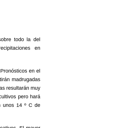
obre todo la del
ecipitaciones en
Pronósticos en el
stirán madrugadas
mas resultarán muy
cultivos pero hará
on unos 14 º C de
icativos, El mayor