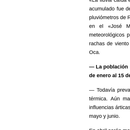
acumulado fue de
pluviómetros de R
en el «José M
meteorológicos p
rachas de viento
Oca.
— La población p
de enero al 15 d
— Todavía preval
térmica. Aún ma
influencias ártic
mayo y junio.