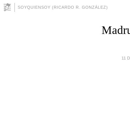
SOYQUIENSOY (RICARDO R. GONZÁLEZ)
Madru
11 