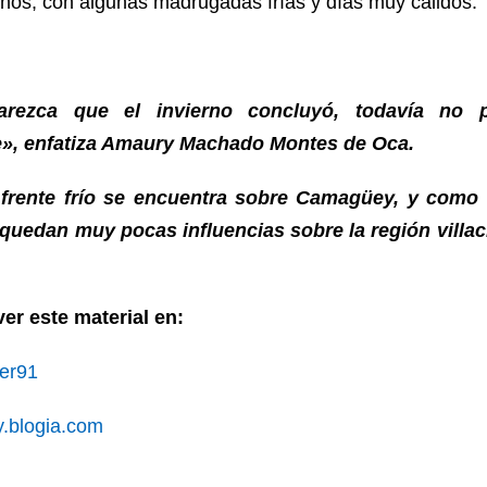
enos, con algunas madrugadas frías y días muy cálido
arezca que el invierno concluyó, todavía no p
», enfatiza Amaury Machado Montes de Oca.
 frente frío se encuentra sobre Camagüey, y como 
 quedan muy pocas influencias sobre la región villac
er este material en:
ber91
y.blogia.com