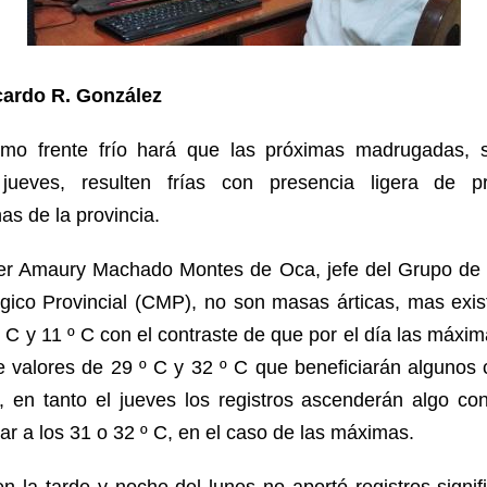
cardo R. González
imo frente frío hará que las próximas madrugadas, s
jueves, resulten frías con presencia ligera de pr
s de la provincia.
ter Amaury Machado Montes de Oca, jefe del Grupo de 
gico Provincial (CMP), no son masas árticas, mas exi
9 º C y 11 º C con el contraste de que por el día las máxi
de valores de 29 º C y 32 º C que beneficiarán algunos 
ivo, en tanto el jueves los registros ascenderán algo c
ar a los 31 o 32 º C, en el caso de las máximas.
en la tarde y noche del lunes no aportó registros signif