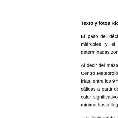
Texto y fotos Ri
El paso del déc
miércoles y el 
determinadas zona
Al decir del más
Centro Meteoroló
frías, entre los 
cálidas a partir 
calor significat
mínima hasta lleg
«La lluvia caída 