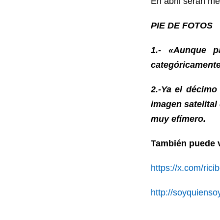
En abril serán m
PIE DE FOTOS
1.- «Aunque p
categóricamente
2.-Ya el décimo
imagen satelital
muy efímero.
También puede v
https://x.com/rici
http://soyquienso