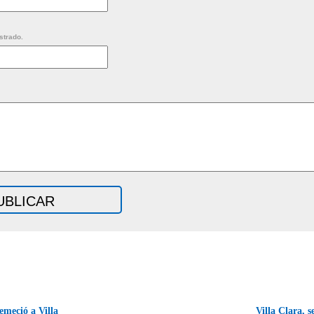
strado.
emeció a Villa
Villa Clara, s