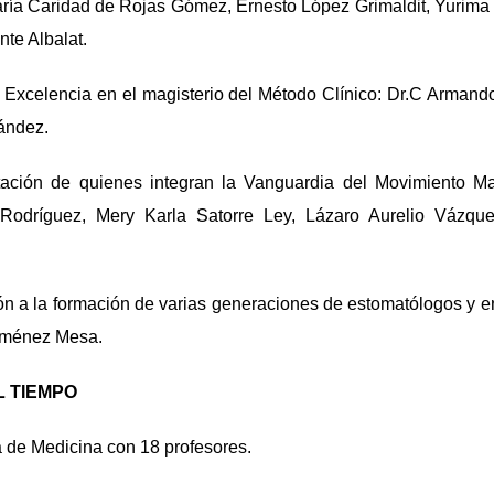
aría Caridad de Rojas Gómez, Ernesto López Grimaldit, Yurima
nte Albalat.
 Excelencia en el magisterio del Método Clínico: Dr.C Armand
ández.
ación de quienes integran la Vanguardia del Movimiento M
 Rodríguez, Mery Karla Satorre Ley, Lázaro Aurelio Vázq
ón a la formación de varias generaciones de estomatólogos y e
Jiménez Mesa.
 TIEMPO
 de Medicina con 18 profesores.