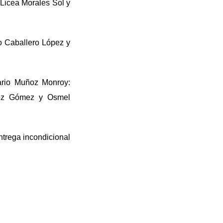
 Licea Morales Sol y
o Caballero López y
ario Muñoz Monroy:
uez Gómez y Osmel
ntrega incondicional