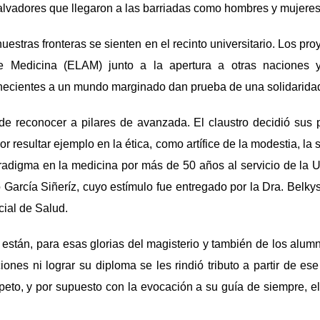
alvadores que llegaron a las barriadas como hombres y mujeres
uestras fronteras se sienten en el recinto universitario. Los pr
e Medicina (ELAM) junto a la apertura a otras naciones 
enecientes a un mundo marginado dan prueba de una solidaridad
 de reconocer a pilares de avanzada. El claustro decidió sus
r resultar ejemplo en la ética, como artífice de la modestia, la se
aradigma en la medicina por más de 50 años al servicio de la
García Siñeríz, cuyo estímulo fue entregado por la Dra. Belk
ncial de Salud.
están, para esas glorias del magisterio y también de los alu
iones ni lograr su diploma se les rindió tributo a partir de e
speto, y por supuesto con la evocación a su guía de siempre, el