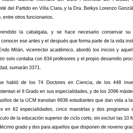
ité del Partido en Villa Clara, y la Dra. Belkys Lorenzo Gonzál
o, entre otros funcionarios.
endido la cabalgata, y se hace necesario conservar su 
conocer ese antes y el después que forma parte de la vida instit
ndo Milán, vicerrector académico, abordó los inicios y aque
ro solo contaba con 834 profesores y el propio desarrollo pro
idad, sumarán 3371.
se habló de los 74 Doctores en Ciencia, de los 448 inve
stentan el II Grado en sus especialidades, y de los 2096 máste
sillos de la UCM transitan 8936 estudiantes que dan vida a la
des en 62 especialidades, cinco maestrías y dos programas d
culo de la educación superior de ciclo corto, sin excluir las 10
décimo grado y dos para aquellos que disponen de noveno gra