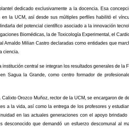
lantel dedicado exclusivamente a la docencia. Esa concepc
n la UCM, así desde sus múltiples perfiles habilitó el víncu
lindarla del potencial científico asociado a la innovación tecno
igaciones Biomédicas, la de Toxicología Experimental, el Card
tal Arnaldo Milian Castro declaradas como entidades que marc
a ciencia.
a institución central se integran los resultados generales de la
 en Sagua la Grande, como centro formador de profesionale
. Calixto Orozco Muñoz, rector de la UCM, se encargaron de dest
tes a la vida, así como la entrega de los profesores y estudi
inuidad en las actuales generaciones con el apoyo brindad
us desconocido que demandó un esfuerzo descomunal al m