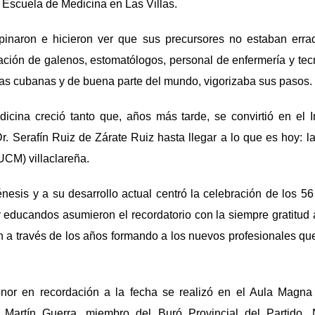
a Escuela de Medicina en Las Villas.
inaron e hicieron ver que sus precursores no estaban errad
ación de galenos, estomatólogos, personal de enfermería y te
as cubanas y de buena parte del mundo, vigorizaba sus pasos.
icina creció tanto que, años más tarde, se convirtió en el In
. Serafín Ruiz de Zárate Ruiz hasta llegar a lo que es hoy: l
UCM) villaclareña.
esis y a su desarrollo actual centró la celebración de los 56
educandos asumieron el recordatorio con la siempre gratitud a
 a través de los años formando a los nuevos profesionales que
nor en recordación a la fecha se realizó en el Aula Magn
y Martín Guerra, miembro del Buró Provincial del Partido, 