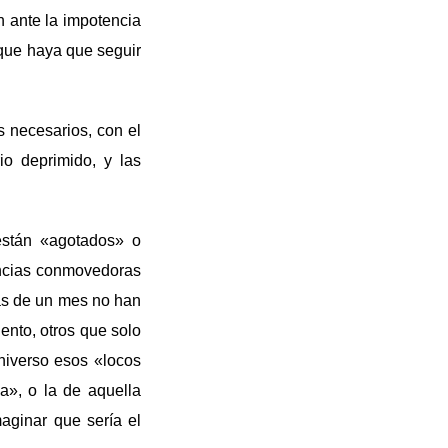
n ante la impotencia
que haya que seguir
s necesarios, con el
io deprimido, y las
 están «agotados» o
encias conmovedoras
ás de un mes no han
ento, otros que solo
niverso esos «locos
a», o la de aquella
aginar que sería el