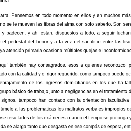
tora.
garra. Pensemos en todo momento en ellos y en muchos más 
no se le mueven las fibras del alma con solo saberlo. Son ser
n y padecen, y ahí están, dispuestos a todo, a seguir luchan
el pedestal del honor y a la vez del sacrificio entre las fis
ya atención primaria ocasiona múltiples quejas e inconformidad
aquí también hay consagrados, esos a quienes reconozco, p
do con la calidad y el rigor requerido, como tampoco puede ocu
ebrajamiento de los ingresos domiciliarios en los que ha fal
l grupo básico de trabajo junto a negligencias en el tratamiento
 signos, tampoco han contado con la orientación facultativa 
mele a las problemáticas los maltratos verbales impropios de
se resultados de los exámenes cuando el tiempo se prolonga y
vida se alarga tanto que desgasta en ese compás de espera, e