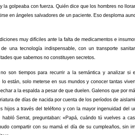
 y la golpeaba con fuerza. Quién dice que los hombres no llora
tirse en ángeles salvadores de un paciente. Eso desploma aun
iciones muy difíciles ante la falta de medicamentos e insumo
, de una tecnología indispensable, con un transporte sanitar
ltades que sabemos no constituyen secretos.
no son tiempos para recurrir a la semántica y analizar si
lo están, solo meterse en sus mundos y conocer tantas viv
 echar a la espalda a pesar de que duelen. Galenos que por m
riatura de días de nacida por cuenta de los períodos de aislami
s hijos a través del teléfono y con la mayor ingenuidad del u
e habló Serrat, preguntaban: «Papá, cuándo tú vuelves a cas
udo compartir con su mamá el día de su cumpleaños, sin im