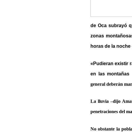
de Oca subrayó qu
zonas montañosas-
horas de la noche 
«Pudieran existir 
en las montañas 
general deberán mant
La lluvia –dijo Amau
penetraciones del mar
No obstante la pobl