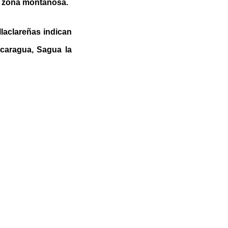
a zona montañosa.
llaclareñas indican
caragua, Sagua la