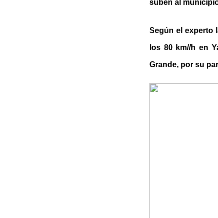
suben al municipi
Según el experto l
los 80 km//h en 
Grande, por su par