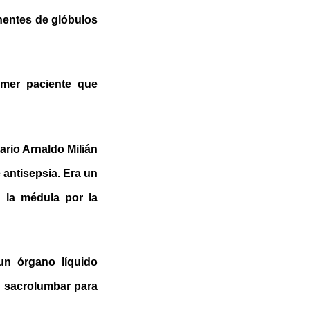
nentes de glóbulos
imer paciente que
tario Arnaldo Milián
e antisepsia. Era un
a la médula por la
un órgano líquido
n sacrolumbar para