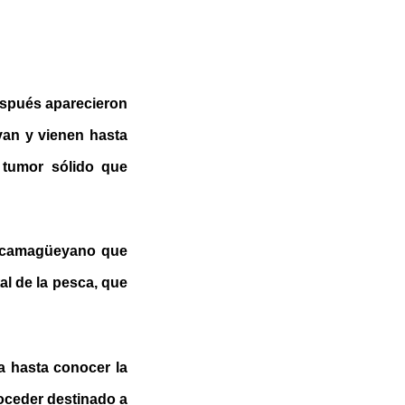
espués aparecieron
van y vienen hasta
 tumor sólido que
n camagüeyano que
l de la pesca, que
a hasta conocer la
roceder destinado a