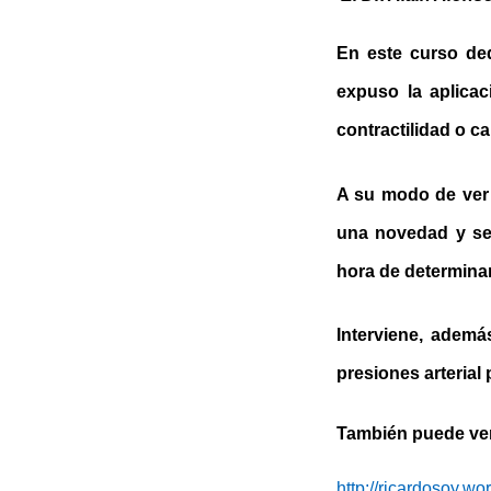
En este curso ded
expuso la aplicac
contractilidad o c
A su modo de ver 
una novedad y se 
hora de determina
Interviene, ademá
presiones arterial
También puede ver 
http://ricardosoy.w