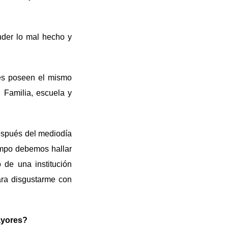
nder lo mal hecho y
es poseen el mismo
 Familia, escuela y
espués del mediodía
empo debemos hallar
o de una institución
para disgustarme con
ayores?