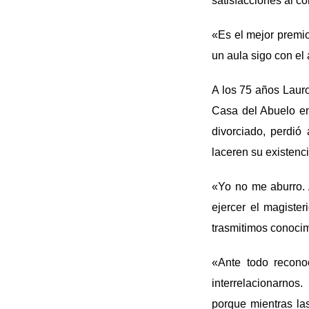
satisfacciones al c
«Es el mejor premio
un aula sigo con el 
A los 75 años Lauro
Casa del Abuelo en
divorciado, perdió
laceren su existenci
«Yo no me aburro. 
ejercer el magister
trasmitimos conoci
«Ante todo recono
interrelacionarnos
porque mientras la