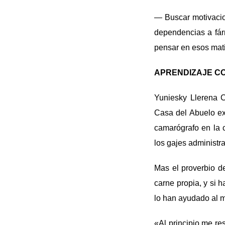
— Buscar motivacio
dependencias a fár
pensar en esos mati
APRENDIZAJE C
Yuniesky Llerena C
Casa del Abuelo exi
camarógrafo en la c
los gajes administra
Mas el proverbio d
carne propia, y si 
lo han ayudado al 
«Al principio me re