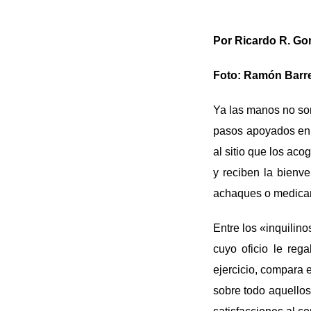
Por Ricardo R. Go
Foto: Ramón Barr
Ya las manos no son
pasos apoyados en e
al sitio que los ac
y reciben la bienv
achaques o medica
Entre los «inquilin
cuyo oficio le re
ejercicio, compara 
sobre todo aquellos 