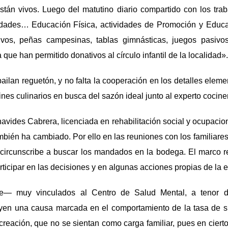
están vivos. Luego del matutino diario compartido con los tra
idades… Educación Física, actividades de Promoción y Educa
ivos, peñas campesinas, tablas gimnásticas, juegos pasivos
 que han permitido donativos al círculo infantil de la localidad».
ilan reguetón, y no falta la cooperación en los detalles eleme
ajines culinarios en busca del sazón ideal junto al experto cocine
vides Cabrera, licenciada en rehabilitación social y ocupacion
mbién ha cambiado. Por ello en las reuniones con los familiare
 circunscribe a buscar los mandados en la bodega. El marco r
rticipar en las decisiones y en algunas acciones propias de la 
e— muy vinculados al Centro de Salud Mental, a tenor d
uyen una causa marcada en el comportamiento de la tasa de su
 recreación, que no se sientan como carga familiar, pues en cie