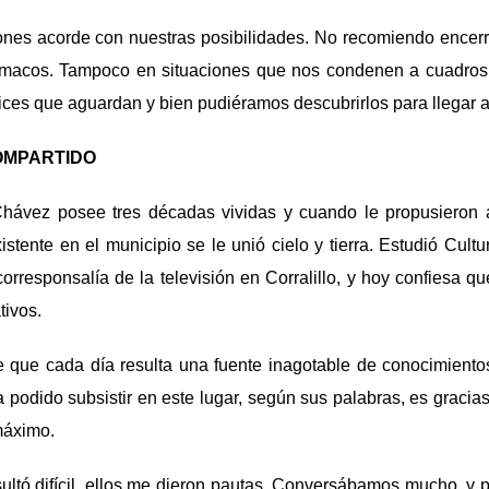
nes acorde con nuestras posibilidades. No recomiendo encer
macos. Tampoco en situaciones que nos condenen a cuadros 
ces que aguardan y bien pudiéramos descubrirlos para llegar a
OMPARTIDO
hávez posee tres décadas vividas y cuando le propusieron a
stente en el municipio se le unió cielo y tierra. Estudió Cultur
orresponsalía de la televisión en Corralillo, y hoy confiesa
tivos.
e que cada día resulta una fuente inagotable de conocimiento
ha podido subsistir en este lugar, según sus palabras, es gracia
máximo.
sultó difícil, ellos me dieron pautas. Conversábamos mucho, y 