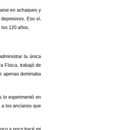
rarse en achaques y
depresivos. Eso sí,
 los 120 años.
dministrar la única
a Física, trabajó de
 que apenas dominaba
s lo experimentó en
s a los ancianos que
poco a poco tracé mi