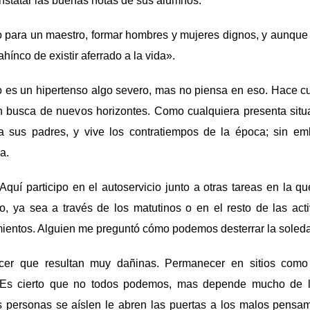
onstatar las buenas notas de sus alumnos.
 para un maestro, formar hombres y mujeres dignos, y aunque 
ahínco de existir aferrado a la vida».
 es un hipertenso algo severo, mas no piensa en eso. Hace cu
 busca de nuevos horizontes. Como cualquiera presenta situ
 a sus padres, y vive los contratiempos de la época; sin e
a.
Aquí participo en el autoservicio junto a otras tareas en la 
io, ya sea a través de los matutinos o en el resto de las ac
mientos. Alguien me preguntó cómo podemos desterrar la soled
cer que resultan muy dañinas. Permanecer en sitios com
. Es cierto que no todos podemos, mas depende mucho de la
s personas se aíslen le abren las puertas a los malos pensami