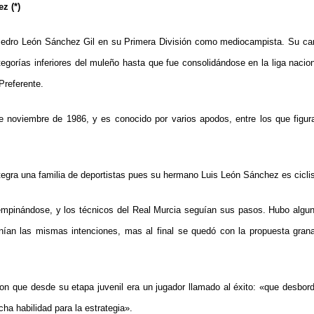
z (*)
edro León Sánchez Gil en su Primera División como mediocampista. Su car
tegorías inferiores del muleño hasta que fue consolidándose en la liga nacio
Preferente.
e noviembre de 1986, y es conocido por varios apodos, entre los que figu
egra una familia de deportistas pues su hermano Luis León Sánchez es ciclis
mpinándose, y los técnicos del Real Murcia seguían sus pasos. Hubo alguna
nían las mismas intenciones, mas al final se quedó con la propuesta gran
on que desde su etapa juvenil era un jugador llamado al éxito: «que desborda
cha habilidad para la estrategia».