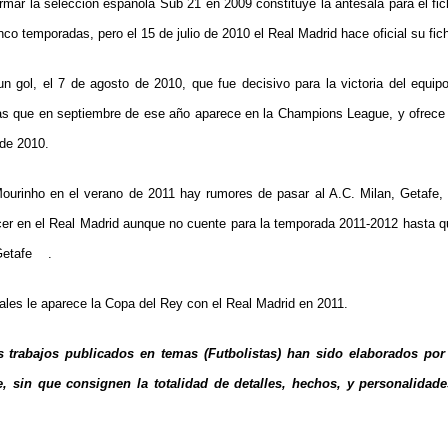
rmar la selección española Sub 21 en 2009 constituye la antesala para el fich
co temporadas, pero el 15 de julio de 2010 el Real Madrid hace oficial su fich
n gol, el 7 de agosto de 2010, que fue decisivo para la victoria del equi
s que en septiembre de ese año aparece en la Champions League, y ofrece s
de 2010.
Mourinho en el verano de 2011 hay rumores de pasar al A.C. Milan, Getafe, 
er en el Real Madrid aunque no cuente para la temporada 2011-2012 hasta q
 Getafe .
es le aparece la Copa del Rey con el Real Madrid en 2011.
s trabajos publicados en temas (Futbolistas) han sido elaborados por 
, sin que consignen la totalidad de detalles, hechos, y personalidade