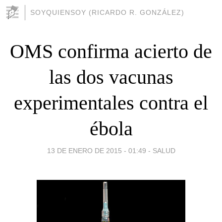
SOYQUIENSOY (RICARDO R. GONZÁLEZ)
OMS confirma acierto de
las dos vacunas
experimentales contra el
ébola
13 DE ENERO DE 2015 - 01:49
-
SALUD