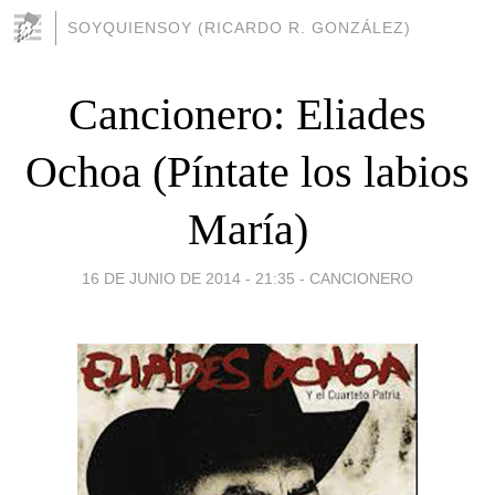
SOYQUIENSOY (RICARDO R. GONZÁLEZ)
Cancionero: Eliades
Ochoa (Píntate los labios
María)
16 DE JUNIO DE 2014 - 21:35
-
CANCIONERO