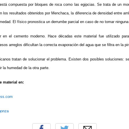
 está compuesta por bloques de roca como las egipcias. Se trata de un mont
n los resultados obtenidos por Menchaca, la diferencia de densidad entre am
umedad. El físico pronostica un derrumbe parcial en caso de no tomar ningun
r en el cemento moderno. Hace décadas este material fue utilizado para 
sos arreglos dificultan la correcta evaporación del agua que se filtra en la pi
canos tratan de solucionar el problema. Existen dos posibles soluciones: s
r la humedad de la otra parte.
 material en:
ress.com
rgonza