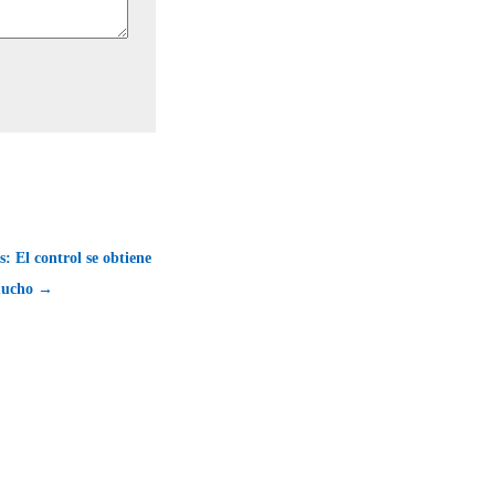
: El control se obtiene
ucho →