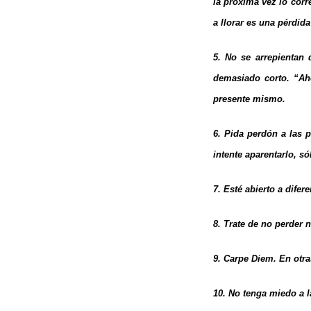
la próxima vez lo corr
a llorar es una pérdida
5. No se arrepientan
demasiado corto. “Ah
presente mismo.
6. Pida perdón a las 
intente aparentarlo, s
7. Esté abierto a difer
8. Trate de no perder 
9. Carpe Diem. En otr
10. No tenga miedo a l