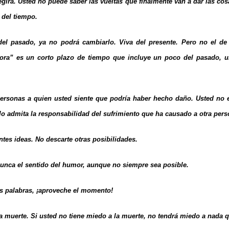
egirá. Usted no puede saber las vueltas que finalmente van a dar las cos
 del tiempo.
 del pasado, ya no podrá cambiarlo. Viva del presente. Pero no el d
ora” es un corto plazo de tiempo que incluye un poco del pasado, un
personas a quien usted siente que podría haber hecho daño. Usted no es
ólo admita la responsabilidad del sufrimiento que ha causado a otra pers
entes ideas. No descarte otras posibilidades.
nunca el sentido del humor, aunque no siempre sea posible.
as palabras, ¡aproveche el momento!
a muerte. Si usted no tiene miedo a la muerte, no tendrá miedo a nada qu