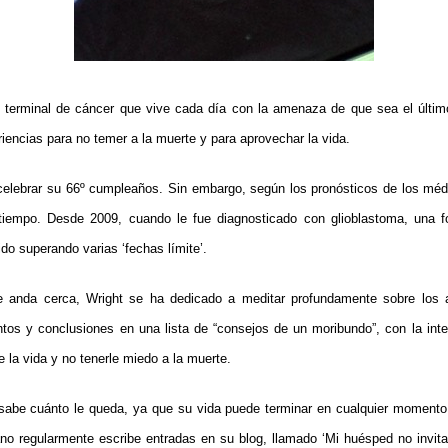
o terminal de cáncer que vive cada día con la amenaza de que sea el último
iencias para no temer a la muerte y para aprovechar la vida.
celebrar su 66º cumpleaños. Sin embargo, según los pronósticos de los médi
 tiempo. Desde 2009, cuando le fue diagnosticado con glioblastoma, una 
ido superando varias ‘fechas límite’.
e anda cerca, Wright se ha dedicado a meditar profundamente sobre los 
tos y conclusiones en una lista de “consejos de un moribundo”, con la inte
 la vida y no tenerle miedo a la muerte.
sabe cuánto le queda, ya que su vida puede terminar en cualquier moment
ano regularmente escribe entradas en su blog, llamado ‘Mi huésped no invit