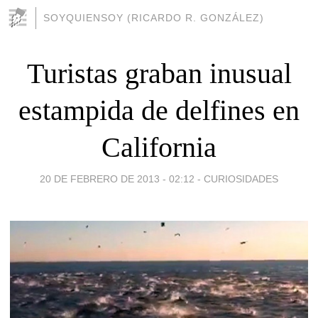
SOYQUIENSOY (RICARDO R. GONZÁLEZ)
Turistas graban inusual
estampida de delfines en
California
20 DE FEBRERO DE 2013 - 02:12
-
CURIOSIDADES