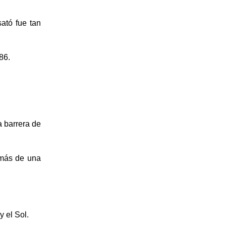
ató fue tan
86.
a barrera de
 más de una
y el Sol.