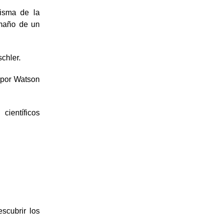
nisma de la
amaño de un
chler.
 por Watson
ientíficos
scubrir los