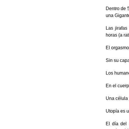
Dentro de 5
una Gigant
Las jirafas
horas (a ra
El orgasmo
Sin su capa
Los humano
En el cuer
Una célula 
Utopía es u
El día del