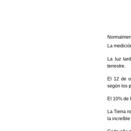
Normalment
La medició
La luz tar
terrestre.
El 12 de o
según los 
El 10% de 
La Tierra r
la increíbl