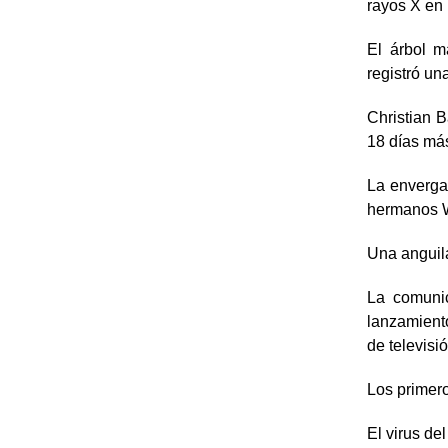
rayos X en
El árbol m
registró un
Christian B
18 días má
La envergad
hermanos W
Una anguila
La comuni
lanzamiento
de televisió
Los primero
El virus de