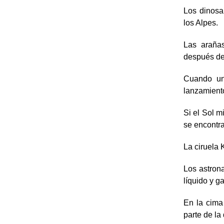
Los dinosa
los Alpes.
Las araña
después de
Cuando una
lanzamiento
Si el Sol m
se encontra
La ciruela
Los astron
líquido y g
En la cima
parte de la 