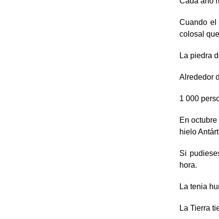
Cada año má
Cuando el 
colosal que
La piedra 
Alrededor 
1 000 pers
En octubre 
hielo Antárt
Si pudiese
hora.
La tenia hu
La Tierra t