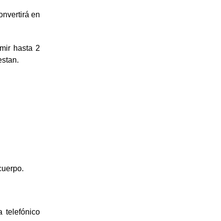
onvertirá en
rmir hasta 2
estan.
cuerpo.
 telefónico