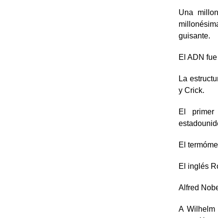
Una millon
millonésim
guisante.
El ADN fue 
La estruct
y Crick.
El primer
estadounid
El termómet
El inglés R
Alfred Nobe
A Wilhelm 