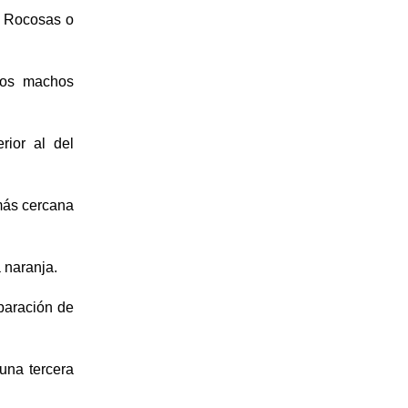
s Rocosas o
los machos
rior al del
 más cercana
 naranja.
paración de
una tercera