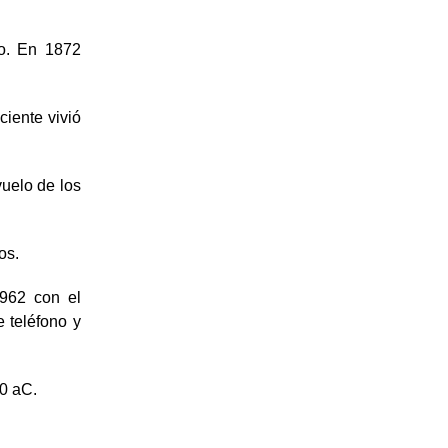
no. En 1872
ciente vivió
vuelo de los
os.
962 con el
e teléfono y
00 aC.