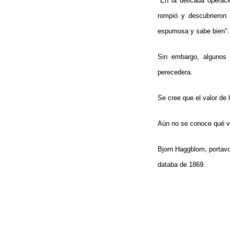
"En la delicada operac
rompió y descubrieron 
espumosa y sabe bien".
Sin embargo, algunos 
perecedera.
Se cree que el valor de
Aún no se conoce qué va
Bjorn Haggblom, portavo
databa de 1869.