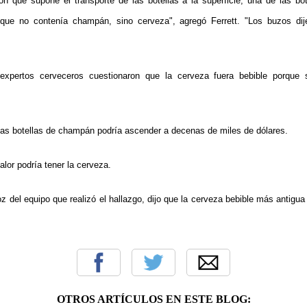
ión que supone el transporte de las botellas a la superficie, una de las b
que no contenía champán, sino cerveza", agregó Ferrett. "Los buzos di
expertos cerveceros cuestionaron que la cerveza fuera bebible porque 
 las botellas de champán podría ascender a decenas de miles de dólares.
lor podría tener la cerveza.
z del equipo que realizó el hallazgo, dijo que la cerveza bebible más antigua
OTROS ARTÍCULOS EN ESTE BLOG: