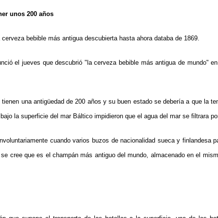
ner unos 200 años
a cerveza bebible más antigua descubierta hasta ahora databa de 1869.
nció el jueves que descubrió "la cerveza bebible más antigua de mundo" en
.
s tienen una antigüedad de 200 años y su buen estado se debería a que la te
bajo la superficie del mar Báltico impidieron que el agua del mar se filtrara po
involuntariamente cuando varios buzos de nacionalidad sueca y finlandesa pa
e se cree que es el champán más antiguo del mundo, almacenado en el mismo