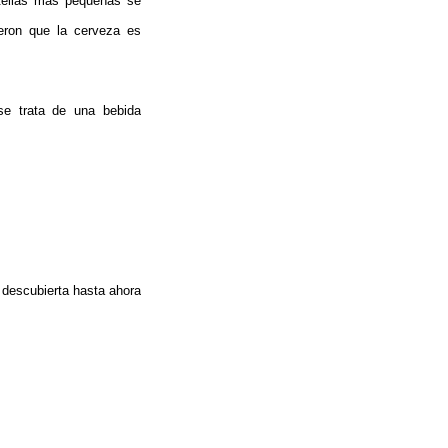
otellas más pequeñas se
jeron que la cerveza es
se trata de una bebida
 descubierta hasta ahora