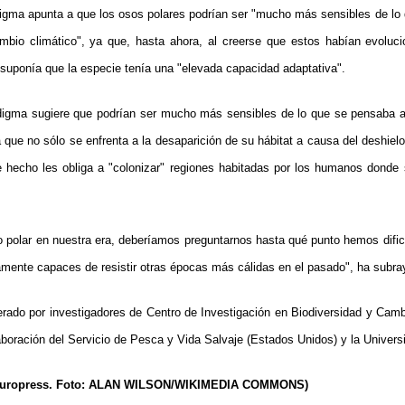
ma apunta a que los osos polares podrían ser "mucho más sensibles de lo 
ambio climático", ya que, hasta ahora, al creerse que estos habían evoluci
suponía que la especie tenía una "elevada capacidad adaptativa".
ma sugiere que podrían ser mucho más sensibles de lo que se pensaba an
 que no sólo se enfrenta a la desaparición de su hábitat a causa del deshielo
 hecho les obliga a "colonizar" regiones habitadas por los humanos donde 
polar en nuestra era, deberíamos preguntarnos hasta qué punto hemos dific
ramente capaces de resistir otras épocas más cálidas en el pasado", ha subra
erado por investigadores de Centro de Investigación en Biodiversidad y Camb
aboración del Servicio de Pesca y Vida Salvaje (Estados Unidos) y la Univers
Europress.
Foto: ALAN WILSON/WIKIMEDIA COMMONS)