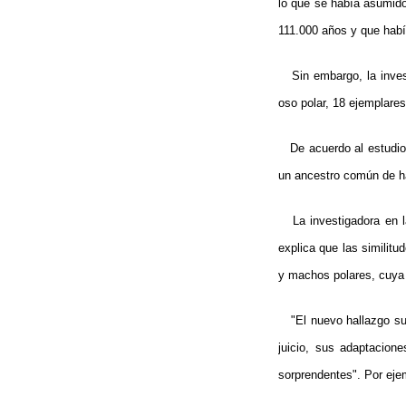
lo que se había asumido
111.000 años y que habí
Sin embargo, la invest
oso polar, 18 ejemplare
De acuerdo al estudio, 
un ancestro común de h
La investigadora en la
explica que las similitu
y machos polares, cuya 
"El nuevo hallazgo sup
juicio, sus adaptacion
sorprendentes". Por ejem