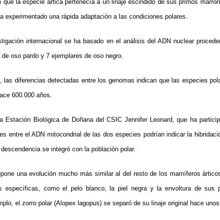
 que la especie ártica pertenecía a un linaje escindido de sus primos marro
a experimentado una rápida adaptación a las condiciones polares.
igación internacional se ha basado en el análisis del ADN nuclear procede
s de oso pardo y 7 ejemplares de oso negro.
las diferencias detectadas entre los genomas indican que las especies pola
ace 600.000 años.
 Estación Biológica de Doñana del CSIC Jennifer Leonard, que ha participa
des entre el ADN mitocondrial de las dos especies podrían indicar la hibrida
descendencia se integró con la población polar.
one una evolución mucho más similar al del resto de los mamíferos árticos
es específicas, como el pelo blanco, la piel negra y la envoltura de sus
plo, el zorro polar (Alopex lagopus) se separó de su linaje original hace uno