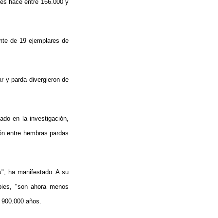
nes hace entre 166.000 y
nte de 19 ejemplares de
r y parda divergieron de
do en la investigación,
ción entre hembras pardas
", ha manifestado. A su
 pies, "son ahora menos
s 900.000 años.