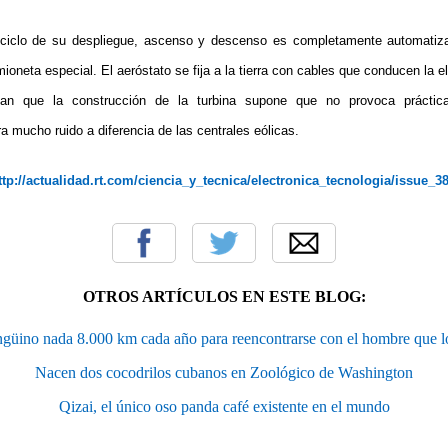
 ciclo de su despliegue, ascenso y descenso es completamente automatiz
ioneta especial. El aeróstato se fija a la tierra con cables que conducen la e
gan que la construcción de la turbina supone que no provoca práctic
 mucho ruido a diferencia de las centrales eólicas.
ttp://actualidad.rt.com/ciencia_y_tecnica/electronica_tecnologia/issue_3
OTROS ARTÍCULOS EN ESTE BLOG:
güino nada 8.000 km cada año para reencontrarse con el hombre que l
Nacen dos cocodrilos cubanos en Zoológico de Washington
Qizai, el único oso panda café existente en el mundo