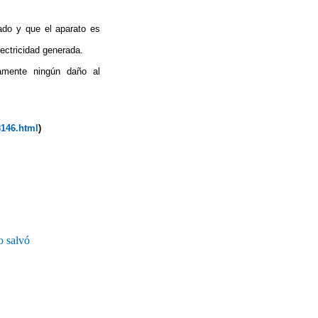
ado y que el aparato es
lectricidad generada.
amente ningún daño al
8146.html
)
o salvó