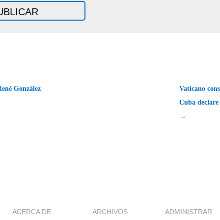
René González
Vaticano cons
Cuba declare 
→
ACERCA DE
ARCHIVOS
ADMINISTRAR