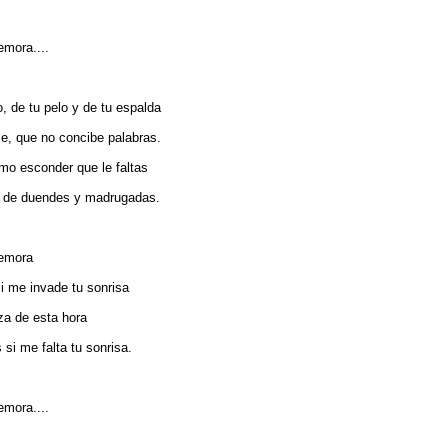
emora....
 de tu pelo y de tu espalda
le, que no concibe palabras.
omo esconder que le faltas
be de duendes y madrugadas.
demora
i me invade tu sonrisa
za de esta hora
si me falta tu sonrisa.
emora....