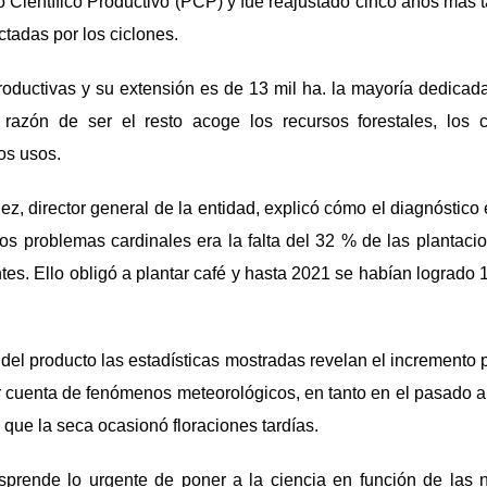
o Científico Productivo (PCP) y fue reajustado cinco años más t
ctadas por los ciclones.
oductivas y su extensión es de 13 mil ha. la mayoría dedicadas
 razón de ser el resto acoge los recursos forestales, los cu
os usos.
, director general de la entidad, explicó cómo el diagnóstico
os problemas cardinales era la falta del 32 % de las plantac
ntes. Ello obligó a plantar café y hasta 2021 se habían logrado
del producto las estadísticas mostradas revelan el incremento
 cuenta de fenómenos meteorológicos, en tanto en el pasado 
e que la seca ocasionó floraciones tardías.
sprende lo urgente de poner a la ciencia en función de las 