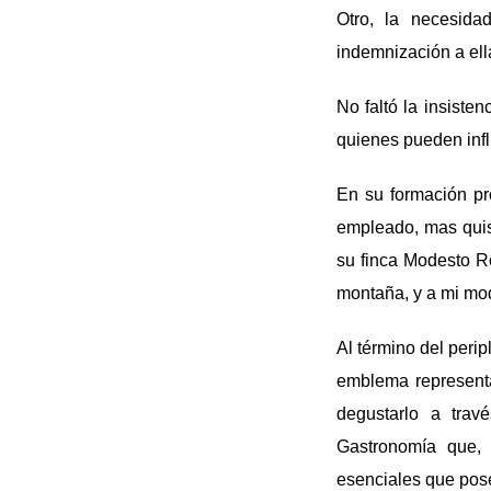
Otro, la necesida
indemnización a ell
No faltó la insiste
quienes pueden infl
En su formación pro
empleado, mas quiso
su finca Modesto R
montaña, y a mi mod
Al término del peripl
emblema representa
degustarlo a tra
Gastronomía que, i
esenciales que pos