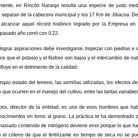
amente, en Rincón Naranjo resulta una especie de justo me
separan de la cabecera municipal y los 17 Km de Jibacoa. Des
 alcanzar aquel récord histórico logrado por la Empresa en
pasado año cerró con 0.22.
lograr aspiraciones debe investigarse, tropezar con piedras e i
los que el potasio y el fósforo son bajos y el intercambio de nu
fluye en el detrimento de la calidad.
opio estado del terreno, las semillas utilizadas, los efectos d
 que ocurren en el manejo del cultivo, entre las tantas variable
is, director de la entidad, es uno de esos hombres que ha
ocimientos en torno al grano. La práctica le ha demostrado q
emasiado contenido de nitrógeno deviene error porque lo que ha
e el criterio de que el fertilizante en tiempo de seca no se pu