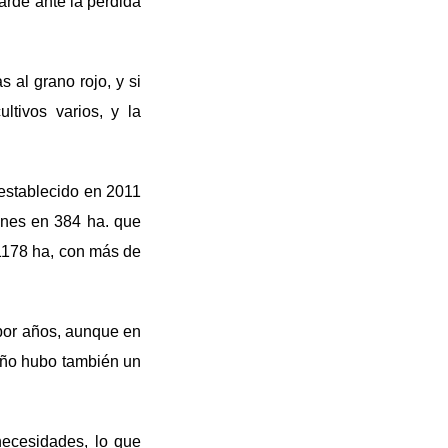
arde ante la pérdida
 al grano rojo, y si
ltivos varios, y la
 establecido en 2011
iones en 384 ha. que
 1178 ha, con más de
 por años, aunque en
año hubo también un
necesidades, lo que