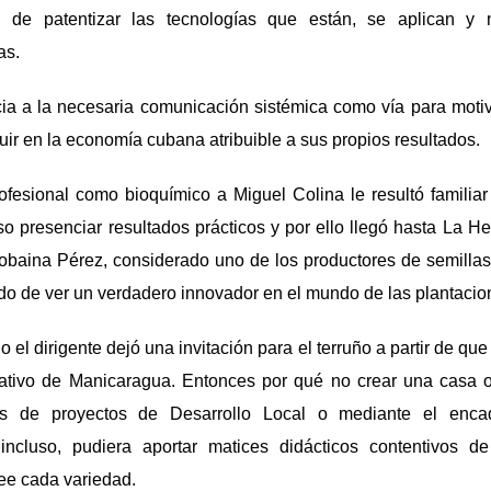
d de patentizar las tecnologías que están, se aplican y
as.
ncia a la necesaria comunicación sistémica como vía para motiv
uir en la economía cubana atribuible a sus propios resultados.
fesional como bioquímico a Miguel Colina le resultó familiar
 presenciar resultados prácticos y por ello llegó hasta La H
obaina Pérez, considerado uno de los productores de semilla
o de ver un verdadero innovador en el mundo de las plantacio
o el dirigente dejó una invitación para el terruño a partir de que
tivo de Manicaragua. Entonces por qué no crear una casa o
vés de proyectos de Desarrollo Local o mediante el enca
ncluso, pudiera aportar matices didácticos contentivos de 
ee cada variedad.