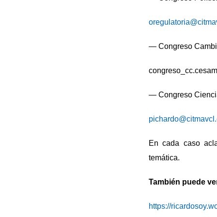
oregulatoria@citma
— Congreso Cambio 
congreso_cc.cesam.
— Congreso Ciencia
pichardo@citmavcl.
En cada caso acla
temática.
También puede ver 
https://ricardosoy.