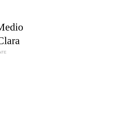
 Medio
Clara
NTE