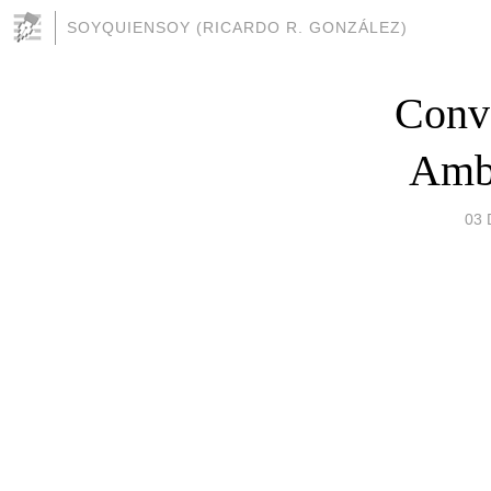
SOYQUIENSOY (RICARDO R. GONZÁLEZ)
Conve
Ambi
03 