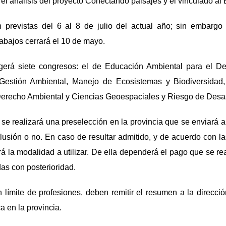
l análisis del proyecto Conectando paisajes y el vinculado al 
 previstas del 6 al 8 de julio del actual año; sin embargo
abajos cerrará el 10 de mayo.
gerá siete congresos: el de Educación Ambiental para el Des
 Gestión Ambiental, Manejo de Ecosistemas y Biodiversidad,
y Derecho Ambiental y Ciencias Geoespaciales y Riesgo de Desas
se realizará una preselección en la provincia que se enviará 
lusión o no. En caso de resultar admitido, y de acuerdo con las
rá la modalidad a utilizar. De ella dependerá el pago que se r
das con posterioridad.
n límite de profesiones, deben remitir el resumen a la direcció
ca en la provincia.