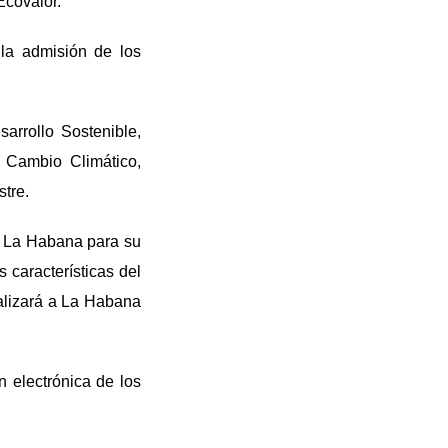
Ecovalor.
 la admisión de los
arrollo Sostenible,
 Cambio Climático,
tre.
a La Habana para su
 características del
ealizará a La Habana
n electrónica de los