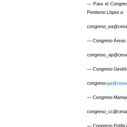
— Para el Congreso
Perdomo López a:
congreso_ea@cesa
— Congreso Áreas P
congreso_ap@cesa
— Congreso Gestión
congreso-
ga@cesam
— Congreso Manejo 
congreso_cc@cesam
— Congreso Política