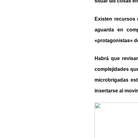
situar las cosas e
Existen recursos 
aguarda en comp
«protagonistas» d
Habrá que revisar
complejidades que 
microbrigadas est
insertarse al movi