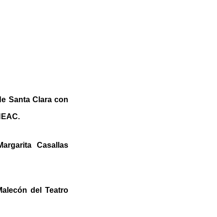
de Santa Clara con
UNEAC.
argarita Casallas
alecón del Teatro