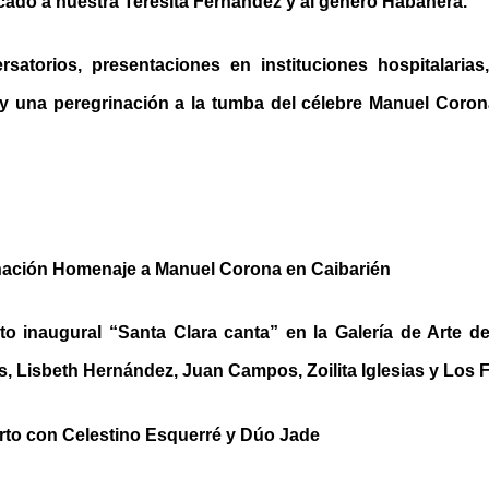
cado a nuestra Teresita Fernández y al género Habanera.
rsatorios, presentaciones en instituciones hospitalarias
l, y una peregrinación a la tumba del célebre Manuel Coro
nación Homenaje a Manuel Corona en Caibarién
to inaugural “Santa Clara canta” en la Galería de Arte d
, Lisbeth Hernández, Juan Campos, Zoilita Iglesias y Los F
rto con Celestino Esquerré y Dúo Jade