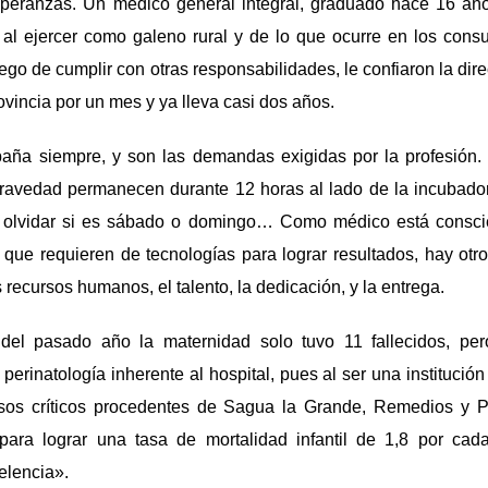
speranzas. Un médico general integral, graduado hace 16 añ
al ejercer como galeno rural y de lo que ocurre en los consul
ego de cumplir con otras responsabilidades, le confiaron la dire
ovincia por un mes y ya lleva casi dos años.
aña siempre, y son las demandas exigidas por la profesión
ravedad permanecen durante 12 horas al lado de la incubador
 olvidar si es sábado o domingo… Como médico está conscie
 que requieren de tecnologías para lograr resultados, hay ot
s recursos humanos, el talento, la dedicación, y la entrega.
 del pasado año la maternidad solo tuvo 11 fallecidos, pe
perinatología inherente al hospital, pues al ser una institució
asos críticos procedentes de Sagua la Grande, Remedios y P
ara lograr una tasa de mortalidad infantil de 1,8 por cad
elencia».