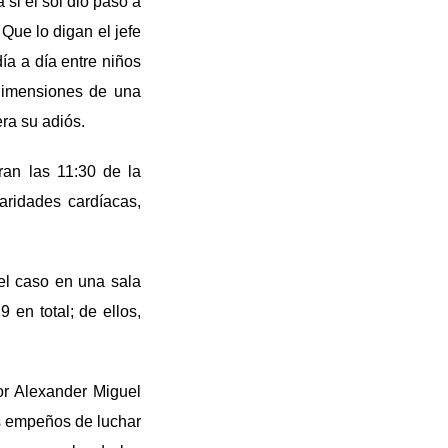
 si el sol dio paso a
ue lo digan el jefe
ía a día entre niños
dimensiones de una
ra su adiós.
ran las 11:30 de la
ridades cardíacas,
 el caso en una sala
en total; de ellos,
tor Alexander Miguel
os empeños de luchar