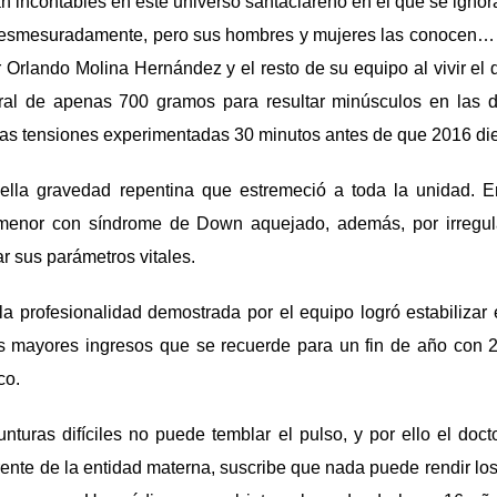
an incontables en este universo santaclareño en el que se ignora
e desmesuradamente, pero sus hombres y mujeres las conocen… Q
r Orlando Molina Hernández y el resto de su equipo al vivir el d
ral de apenas 700 gramos para resultar minúsculos en las 
as tensiones experimentadas 30 minutos antes de que 2016 die
lla gravedad repentina que estremeció a toda la unidad. E
enor con síndrome de Down aquejado, además, por irregula
r sus parámetros vitales.
la profesionalidad demostrada por el equipo logró estabilizar
s mayores ingresos que se recuerde para un fin de año con 29 
co.
nturas difíciles no puede temblar el pulso, y por ello el doc
frente de la entidad materna, suscribe que nada puede rendir l