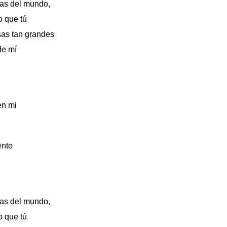
sas del mundo,
o que tú
sas tan grandes
de mí
o
í
 en mi
ento
sas del mundo,
o que tú