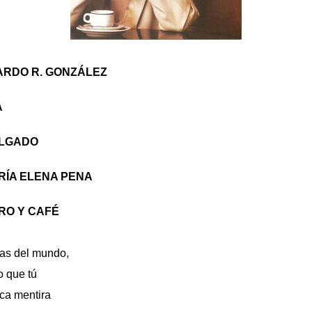
ARDO R. GONZÁLEZ
A
ELGADO
RÍA ELENA PENA
RO Y CAFÉ
sas del mundo,
o que tú
zca mentira