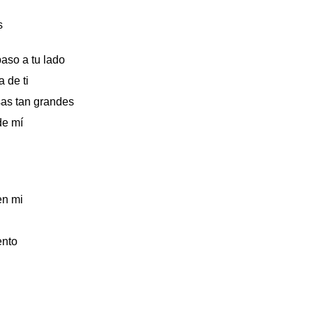
as
paso a tu lado
a de ti
sas tan grandes
de mí
o
í
 en mi
ento